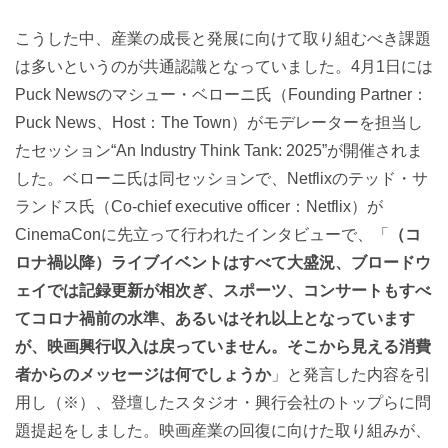
こうした中、産業の成長と発展に向けて取り組むべき課題
は多いというのが共通認識となっていました。4月1日には
Puck Newsのマシュー・ベローニ氏（Founding Partner：
Puck News、Host：The Town）がモデレーターを担当し
たセッション“An Industry Think Tank: 2025”が開催されま
した。ベローニ氏は同セッションで、Netflixのテッド・サ
ランドス氏（Co-chief executive officer：Netflix）が
CinemaConに先立って行われたインタビューで、「
（コ
ロナ禍以降）ライブイベントはすべて大盛況、ブロードウ
ェイでは記録更新が相次ぎ、スポーツ、コンサートもすべ
てコロナ禍前の水準、あるいはそれ以上となっています
が、映画興行収入は戻っていません。そこから見える消費
者からのメッセージは何でしょうか
」と発言した内容を引
用し（※）、登壇したスタジオ・興行会社のトップらに問
題提起をしました。映画産業の回復に向けた取り組みが、