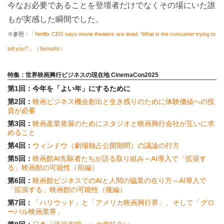
今なお必要であることを登壇者だけでなくその場にいた誰
もが実感した瞬間でした。
※参照：
「Netflix CEO says movie theaters are dead: ‘What is the consumer trying to
tell you?’」（Semafor）
特集：世界映画興行ビジネスの現在地 CinemaCon2025
第1回：今年を「よい年」にするために
第2回：
映画ビジネス機会創出と生き残りのために体験価値への投
資が必要
第3回：
映画産業発展のためにスタジオと映画興行会社が互いに求
めること
第4回：
ウィンドウ（劇場独占公開期間）の議論の行方
第5回：
映画館AI先駆者たちが語る取り組み～AI導入で「拡張す
る」映画館の可能性（前編）
第6回：
映画館ビジネスでのAIと人間の協業の在り方～AI導入で
「拡張する」映画館の可能性（後編）
第7回：
「ハリウッド」と「アメリカ映画興行界」、そして「グロ
ーバル映画業界」