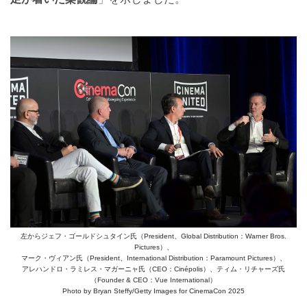
左からジェフ・ゴールドシュタイン氏（President、Global Distribution：Warner Bros.
Pictures）、
マーク・ヴィアン氏（President、International Distribution：Paramount Pictures）、
アレハンドロ・ラミレス・マガーニャ氏（CEO：Cinépolis）、ティム・リチャーズ氏
（Founder & CEO：Vue International）
Photo by Bryan Steffy/Getty Images for CinemaCon 2025