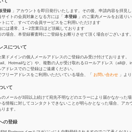
いて
仮登録
」アカウントを即日発行いたします。その後、申請内容を拝見し
当サイトの会員対象となる方には「
本登録
」のご案内メールをお送り
ントにて、すべての会員サービスをご利用いただけます
内には通常、1～2営業日ほど頂戴しております
方の場合、本登録審査時にご登録をお断りさせて頂く場合がございます
ドレスについて
企業ドメインの個人メールアドレスのご登録のみ受け付けております。
il、Hotmailなど）や、複数の人が受け取れるロールアドレス（all@、i
ルアドレスでのご登録はご遠慮ください。
でフリーアドレスをご利用いただいている場合、「
お問い合わせ
」より
ついて
らのメールが3回以上続けて宛先不明などのエラーにより届かなかった
いる情報に対してコンタクトできないことが明らかとなった場合、アカ
あります。
への登録
EM Partnersメールマガジンにも自動登録されますのでご了承くださ