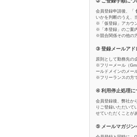
② ご登録手順につ
会員登録申請後、「
いかを判断のうえ、
※「仮登録」アカウ
※「本登録」のご案
※競合関係その他の
③ 登録メールア
原則として勤務先の
※フリーメール（Gma
ールドメインのメー
※フリーランスの方
④ 利用停止処理に
会員登録後、弊社か
りご登録いただいて
せていただくことが
⑤ メールマガジン
会員登録と同時に、G