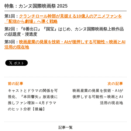
特集：カンヌ国際映画祭 2025
第1回：
クランチロール幹部が見据える10億人のアニメファンを
「配信から劇場」へ導く戦略
第2回：『8番出口』『国宝』はじめ、カンヌ国際映画祭上映作品
の話題度・浸透度
第3回：
映画産業の発展を技術・AIが後押しする可能性～映画とAI
活用の現在地
前の記事
次の記事
キャストとドラマの関係を可
映画産業の発展を技術・AIが
視化、『本田響矢』放送後に
後押しする可能性～映画とAI
推しファン増加～4月ドラマ
活用の現在地
のヒット分析【後編】
記事一覧