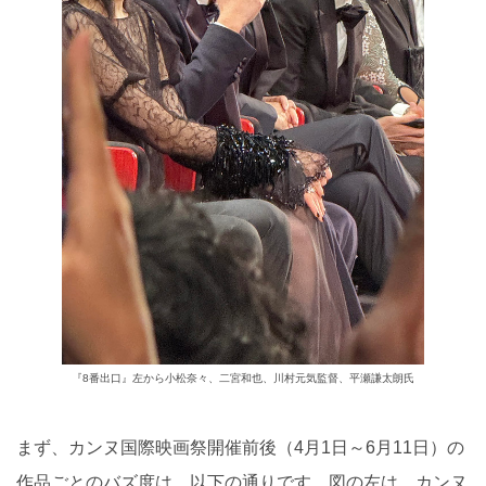
『8番出口』左から小松奈々、二宮和也、川村元気監督、平瀬謙太朗氏
まず、カンヌ国際映画祭開催前後（4月1日～6月11日）の
作品ごとのバズ度は、以下の通りです。図の左は、カンヌ