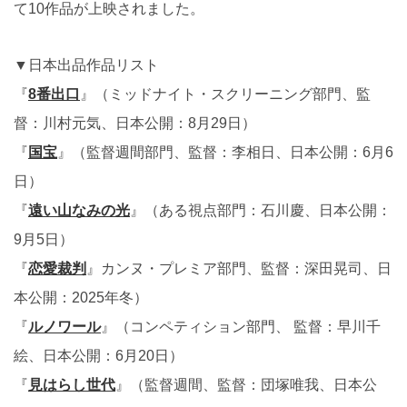
て10作品が上映されました。
▼日本出品作品リスト
『
8番出口
』（ミッドナイト・スクリーニング部門、監
督：川村元気、日本公開：8月29日）
『
国宝
』（監督週間部門、監督：李相日、日本公開：6月6
日）
『
遠い山なみの光
』（ある視点部門：石川慶、日本公開：
9月5日）
『
恋愛裁判
』カンヌ・プレミア部門、監督：深田晃司、日
本公開：2025年冬）
『
ルノワール
』（コンペティション部門、 監督：早川千
絵、日本公開：6月20日）
『
見はらし世代
』（監督週間、監督：団塚唯我、日本公