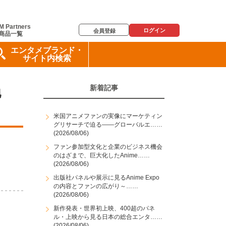
M Partners
ログイン
会員登録
商品一覧
エンタメブランド・
サイト内検索
新着記事
地
米国アニメファンの実像にマーケティン
グリサーチで迫る――グローバルエ……
(2026/08/06)
ファン参加型文化と企業のビジネス機会
のはざまで、巨大化したAnime……
(2026/08/06)
出版社パネルや展示に見るAnime Expo
の内容とファンの広がり～……
(2026/08/06)
新作発表・世界初上映、400超のパネ
ル・上映から見る日本の総合エンタ……
(2026/08/06)