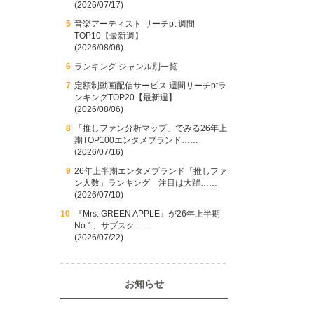
(2026/07/17)
音楽アーティスト リーチpt 週間
TOP10【最新週】
(2026/08/06)
ランキング ジャンル別一覧
定額制動画配信サービス 週間リーチptラ
ンキングTOP20【最新週】
(2026/08/06)
「推しファン分析マップ」でみる26年上
期TOP100エンタメブランド……
(2026/07/16)
26年上半期エンタメブランド「推しファ
ン人数」ランキング 注目は大躍……
(2026/07/10)
『Mrs. GREEN APPLE』が26年上半期
No.1、サブスク……
(2026/07/22)
お知らせ