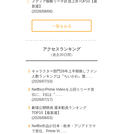
メディア横断リーチpt 急上昇TOP10【最
新週】
(2026/08/06)
一覧をみる
アクセスランキング
（過去30日間）
キャラクター部門26年上半期推しファン
人数ランキングは『ちいかわ』盤……
(2026/07/10)
NetflixがPrime Videoを上回りリーチ首
位に、1位は『……
(2026/07/17)
劇場公開映画 週末動員ランキング
TOP10【最新週】
(2026/08/03)
Netflix作品が日本・欧米・アジアドラマ
で首位、Prime Vi……