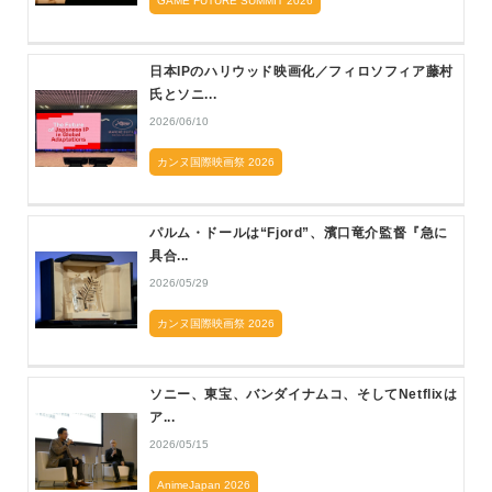
GAME FUTURE SUMMIT 2026
日本IPのハリウッド映画化／フィロソフィア藤村
氏とソニ...
2026/06/10
カンヌ国際映画祭 2026
パルム・ドールは“Fjord”、濱口竜介監督『急に
具合...
2026/05/29
カンヌ国際映画祭 2026
ソニー、東宝、バンダイナムコ、そしてNetflixは
ア...
2026/05/15
AnimeJapan 2026