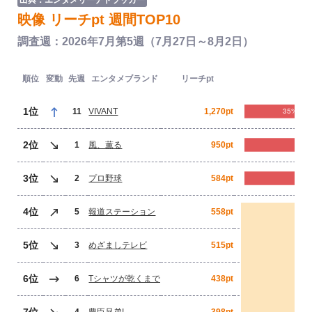
出典：エンタメリーチトラッカー
映像 リーチpt 週間TOP10
調査週：2026年7月第5週（7月27日～8月2日）
順位
変動
先週
エンタメブランド
リーチpt
1位
11
VIVANT
1,270pt
2位
1
風、薫る
950pt
3位
2
プロ野球
584pt
4位
5
報道ステーション
558pt
5位
3
めざましテレビ
515pt
6位
6
Tシャツが乾くまで
438pt