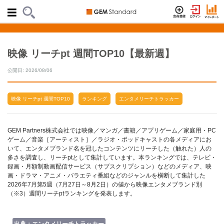
映像 リーチpt 週間TOP10【最新週】
公開日: 2026/08/06
映像 リーチpt 週間TOP10
ランキング
エンタメリーチトラッカー
GEM Partners株式会社では映像／マンガ／書籍／アプリゲーム／家庭用・PC
ゲーム／音楽［アーティスト］／ラジオ・ポッドキャストの各メディアにお
いて、エンタメブランド名を冠したコンテンツにリーチした（触れた）人の
多さを調査し、リーチptとして集計しています。本ランキングでは、テレビ・
録画・月額制動画配信サービス（サブスクリプション）などのメディア、映
画・ドラマ・アニメ・バラエティ番組などのジャンルを横断して集計した
2026年7月第5週（7月27日～8月2日）の値から映像エンタメブランド別
（※3）週間リーチptランキングを発表します。