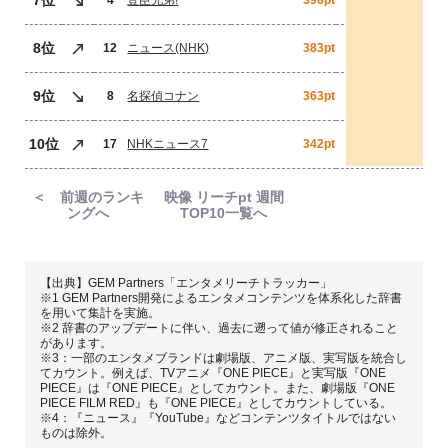
7位
4
豊臣兄弟!
398pt
8位
12
ニュース(NHK)
383pt
9位
8
名探偵コナン
363pt
10位
17
NHKニュース7
342pt
＜ 前週のランキ
映像 リーチpt 週間
ングへ
TOP10一覧へ
【出典】GEM Partners「エンタメリーチトラッカー」
※1 GEM Partners開発によるエンタメコンテンツを体系化した辞書
を用いて集計を実施。
※2 辞書のアップデートに伴い、過去に遡って値が修正されること
があります。
※3：一部のエンタメブランドは劇場版、アニメ版、実写版を統合し
てカウント。例えば、TVアニメ『ONE PIECE』と実写版『ONE
PIECE』は『ONE PIECE』としてカウント。また、劇場版『ONE
PIECE FILM RED』も『ONE PIECE』としてカウントしている。
※4：『ニュース』『YouTube』などコンテンツタイトルではない
ものは除外。