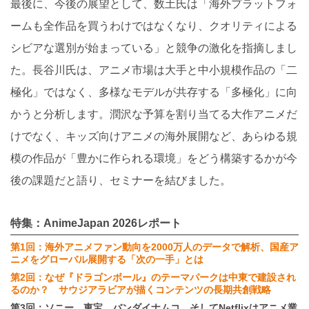
最後に、今後の展望として、数土氏は「海外プラットフォ
ームも全作品を買うわけではなくなり、クオリティによる
シビアな選別が始まっている」と競争の激化を指摘しまし
た。長谷川氏は、アニメ市場は大手と中小規模作品の「二
極化」ではなく、多様なモデルが共存する「多極化」に向
かうと分析します。潤沢な予算を割り当てる大作アニメだ
けでなく、キッズ向けアニメの海外展開など、あらゆる規
模の作品が「豊かに作られる環境」をどう構築するかが今
後の課題だと語り、セミナーを結びました。
特集：AnimeJapan 2026レポート
第1回：海外アニメファン動向を2000万人のデータで解析、国産ア
ニメをグローバル展開する「次の一手」とは
第2回：なぜ『ドラゴンボール』のテーマパークは中東で建設され
るのか？ サウジアラビアが描くコンテンツの長期共創戦略
第3回：ソニー、東宝、バンダイナムコ、そしてNetflixはアニメ業