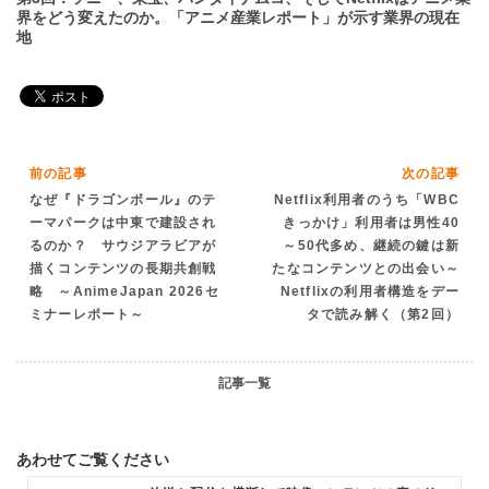
界をどう変えたのか。「アニメ産業レポート」が示す業界の現在
地
前の記事
次の記事
なぜ『ドラゴンボール』のテ
Netflix利用者のうち「WBC
ーマパークは中東で建設され
きっかけ」利用者は男性40
るのか？ サウジアラビアが
～50代多め、継続の鍵は新
描くコンテンツの長期共創戦
たなコンテンツとの出会い～
略 ～AnimeJapan 2026セ
Netflixの利用者構造をデー
ミナーレポート～
タで読み解く（第2回）
記事一覧
あわせてご覧ください