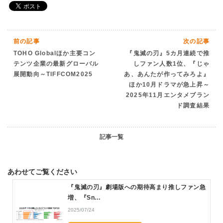
前の記事
次の記事
TOHO Globalほか主要コン
『鬼滅の刃』5カ月連続で推
テンツ企業の最新グローバル
しファン人数1位、『じゃ
展開動向～TIFFCOM2025
あ、あんたが作ってみろよ』
ほか10月ドラマが急上昇～
2025年11月エンタメブラン
ド調査結果
記事一覧
あわせてご覧ください
『鬼滅の刃』劇場版への期待高まり推しファン急
増、『Sn...
2025/07/24