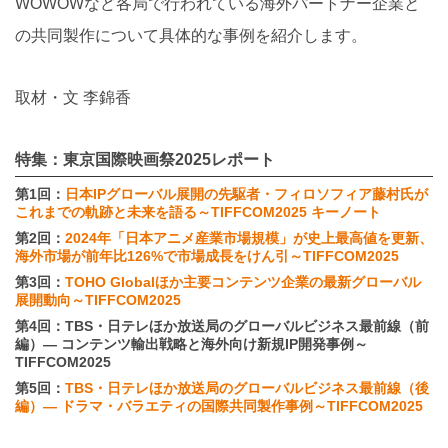
WOWOWなど各局で行われている海外パートナー企業と
の共同製作について具体的な事例を紹介します。
取材・文 李錦香
特集：東京国際映画祭2025レポート
第1回：
日本IPグローバル展開の先駆者・フィロソフィア藤村氏が
これまでの軌跡と未来を語る～TIFFCOM2025 キーノート
第2回：
2024年「日本アニメ産業市場規模」が史上最高値を更新、
海外市場が前年比126%で市場成長をけん引～TIFFCOM2025
第3回：
TOHO Globalほか主要コンテンツ企業の最新グローバル
展開動向～TIFFCOM2025
第4回：TBS・日テレほか放送局のグローバルビジネス最前線（前
編）— コンテンツ輸出戦略と海外向け新規IP開発事例～
TIFFCOM2025
第5回：
TBS・日テレほか放送局のグローバルビジネス最前線（後
編）— ドラマ・バラエティの国際共同製作事例～TIFFCOM2025