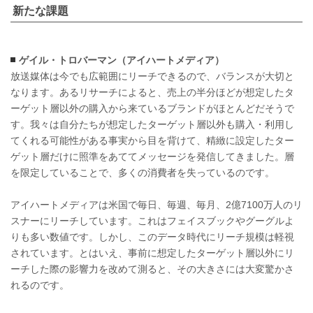
新たな課題
ゲイル・トロバーマン（アイハートメディア）
放送媒体は今でも広範囲にリーチできるので、バランスが大切と
なります。あるリサーチによると、売上の半分ほどが想定したタ
ーゲット層以外の購入から来ているブランドがほとんどだそうで
す。我々は自分たちが想定したターゲット層以外も購入・利用し
てくれる可能性がある事実から目を背けて、精緻に設定したター
ゲット層だけに照準をあててメッセージを発信してきました。層
を限定していることで、多くの消費者を失っているのです。
アイハートメディアは米国で毎日、毎週、毎月、2億7100万人のリ
スナーにリーチしています。これはフェイスブックやグーグルよ
りも多い数値です。しかし、このデータ時代にリーチ規模は軽視
されています。とはいえ、事前に想定したターゲット層以外にリ
ーチした際の影響力を改めて測ると、その大きさには大変驚かさ
れるのです。