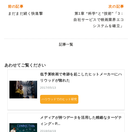
前の記事
次の記事
まだまだ続く快進撃
第1章 “科学“と“技術”「3：
自社サービスで映画業界エコ
システムを確立」
記事一覧
あわせてご覧ください
低予算映画で奇跡を起こしたヒットメーカーにハ
リウッドが惚れた
2017/05/13
ハリウッドでのヒット研究
メディアが持つデータを活用した精緻なターゲテ
ィング～P...
2018/04/19