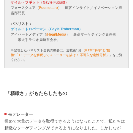
ゲイル・フギット（Gayle Fuguitt）
フォースクエア（
Foursquare
） 顧客インサイト／イノベーション担
当部門長
パネリスト：
ゲイル・トロバーマン（Gayle Troberman）
アイハートメディア（
iHeartMedia
） 最高マーケティング責任者
――米大手ラジオ局運営会社。
※登壇したパネリスト全員の概要は、連載第1回「
第1章 “科学“と“技
術”「1：データを解釈してストーリーを描け！ 不可欠な定性分析」
」をご覧
ください。
「精緻さ」がもたらしたもの
モデレーター
極めて大量のデータを取得できるようになったことで、私たちは
精緻なターゲティングができるようになりました。しかしなが