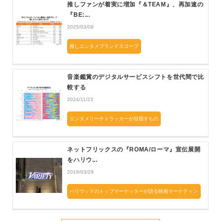
推しファンが着実に増加『＆TEAM』、再加速の
『BE:...
2025/03/08
推しエンタメブランドスコープ
音楽鑑賞のデジタルサービスシフトを世代間で比
較する
2024/11/23
エンタメリーチトラッカーが目指すもの
ネットフリックスの『ROMA/ローマ』宣伝展開
をハリウ...
2019/03/29
ハリウッドのトップマーケッターが語る映画マーケティン
グ最前線2019