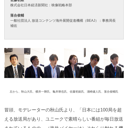
佐藤初姫
株式会社日本経済新聞社：映像戦略本部
落合俊輔
一般社団法人 放送コンテンツ海外展開促進機構（BEAJ）：事務局長
補佐
左から、秋山大氏、横井一輝氏、亀井琢也氏、佐藤初姫氏、浦崎健人氏、落合俊輔氏
冒頭、モデレーターの秋山氏より、「日本には100局を超
える放送局があり、ユニークで素晴らしい番組が毎日放送