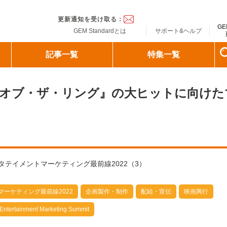
ndard
更新通知を受け取る：
GE
GEM Standardとは
サポート&ヘルプ
記事一覧
特集一覧
ド・オブ・ザ・リング』の大ヒットに向けた
テイメントマーケティング最前線2022（3）
ーケティング最前線2022
企画製作・制作
配給・宣伝
映画興行
Entertainment Marketing Summit