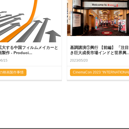
拡大する中国フィルムメイカーと
基調講演①興行 【前編】 「注
作 - Produci...
き巨大成長市場インドと世界興..
06/15
2023/05/20
の映画製作事情
CinemaCon 2023 “INTERNATIONA