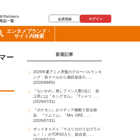
M Partners
ログイン
会員登録
商品一覧
エンタメブランド・
サイト内検索
新着記事
マー
2026年夏アニメ序盤のグローバルランキ
ング：前クールから連続放送の……
(2026/08/05)
『ちいかわ』推しファン人数1位に 急
上昇には『キングダム』『Tシャツ……
(2026/07/31)
『ポケモン』がメディア横断で首位独
走、『ツムツム』『Mrs. GRE……
(2026/07/31)
ポッドキャスト『マユリカのうなげろり
ん！！』がTOP20入り、総合首……
(2026/07/22)