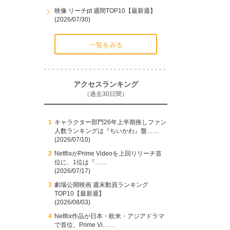
映像 リーチpt 週間TOP10【最新週】
(2026/07/30)
一覧をみる
アクセスランキング
（過去30日間）
キャラクター部門26年上半期推しファン
人数ランキングは『ちいかわ』盤……
(2026/07/10)
NetflixがPrime Videoを上回りリーチ首
位に、1位は『……
(2026/07/17)
劇場公開映画 週末動員ランキング
TOP10【最新週】
(2026/08/03)
Netflix作品が日本・欧米・アジアドラマ
で首位、Prime Vi……