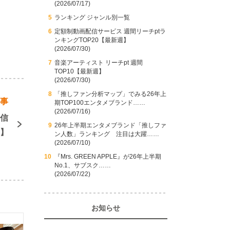
(2026/07/17)
ランキング ジャンル別一覧
定額制動画配信サービス 週間リーチptラ
ンキングTOP20【最新週】
(2026/07/30)
音楽アーティスト リーチpt 週間
TOP10【最新週】
(2026/07/30)
「推しファン分析マップ」でみる26年上
記事
期TOP100エンタメブランド……
(2026/07/16)
配信
26年上半期エンタメブランド「推しファ
定】
ン人数」ランキング 注目は大躍……
(2026/07/10)
『Mrs. GREEN APPLE』が26年上半期
No.1、サブスク……
(2026/07/22)
お知らせ