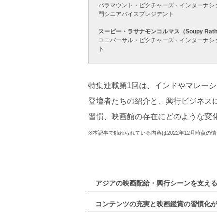
パラマウント・ピクチャーズ・インターナショナル（Par
門シニアバイスプレジデント
スーピー・ラサナモンコルマス（Soupy Rathan
ユニバーサル・ピクチャーズ・インターナショナル（Uni
ト
特集連載第1回は、インドやマレー
登壇者たちの紹介と、興行ビジネス
習慣、映画館の存在にどのような変
※本記事で触れられている内容は2022年12月時点の
アジアの映画配給・興行シーンを支え
コンテンツの充実と映画鑑賞の習慣化