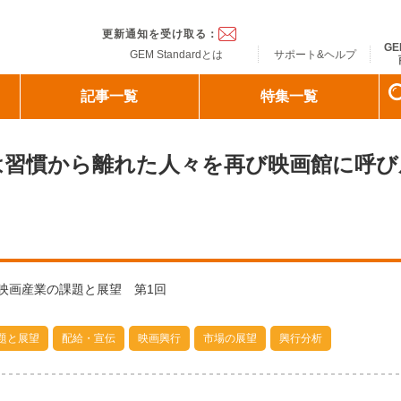
ndard
更新通知を受け取る：
GE
GEM Standardとは
サポート&ヘルプ
記事一覧
特集一覧
は習慣から離れた人々を再び映画館に呼び
映画産業の課題と展望 第1回
題と展望
配給・宣伝
映画興行
市場の展望
興行分析