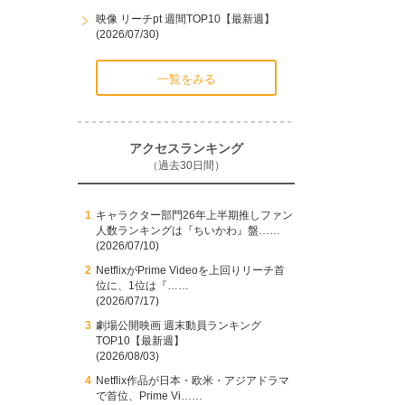
映像 リーチpt 週間TOP10【最新週】
(2026/07/30)
一覧をみる
アクセスランキング
（過去30日間）
キャラクター部門26年上半期推しファン
人数ランキングは『ちいかわ』盤……
(2026/07/10)
NetflixがPrime Videoを上回りリーチ首
位に、1位は『……
(2026/07/17)
劇場公開映画 週末動員ランキング
TOP10【最新週】
(2026/08/03)
Netflix作品が日本・欧米・アジアドラマ
で首位、Prime Vi……