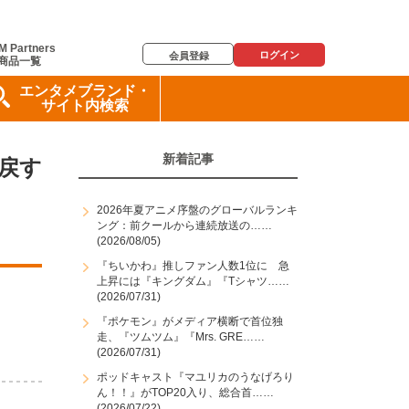
M Partners
ログイン
会員登録
商品一覧
エンタメブランド・
サイト内検索
新着記事
戻す
2026年夏アニメ序盤のグローバルランキ
ング：前クールから連続放送の……
(2026/08/05)
『ちいかわ』推しファン人数1位に 急
上昇には『キングダム』『Tシャツ……
(2026/07/31)
『ポケモン』がメディア横断で首位独
走、『ツムツム』『Mrs. GRE……
(2026/07/31)
ポッドキャスト『マユリカのうなげろり
ん！！』がTOP20入り、総合首……
(2026/07/22)