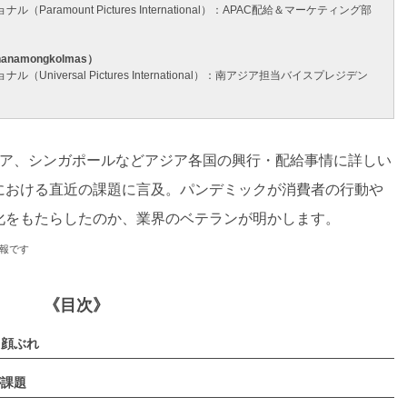
amount Pictures International）：APAC配給＆マーケティング部
amongkolmas）
versal Pictures International）：南アジア担当バイスプレジデン
シア、シンガポールなどアジア各国の興行・配給事情に詳しい
における直近の課題に言及。パンデミックが消費者の行動や
化をもたらしたのか、業界のベテランが明かします。
情報です
《目次》
る顔ぶれ
が課題