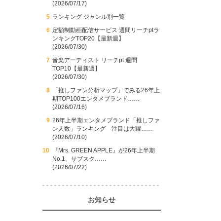
(2026/07/17)
ランキング ジャンル別一覧
定額制動画配信サービス 週間リーチptラ
ンキングTOP20【最新週】
(2026/07/30)
音楽アーティスト リーチpt 週間
TOP10【最新週】
(2026/07/30)
「推しファン分析マップ」でみる26年上
期TOP100エンタメブランド……
(2026/07/16)
26年上半期エンタメブランド「推しファ
ン人数」ランキング 注目は大躍……
(2026/07/10)
『Mrs. GREEN APPLE』が26年上半期
No.1、サブスク……
(2026/07/22)
お知らせ