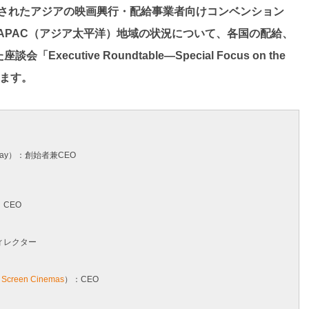
開催されたアジアの映画興行・配給事業者向けコンベンション
り、APAC（アジア太平洋）地域の状況について、各国の配給、
cutive Roundtable—Special Focus on the
します。
way）：創始者兼CEO
：CEO
ィレクター
 Screen Cinemas
）：CEO