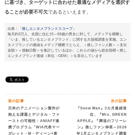
に基づき、ターゲットに合わせた最適なメディアを選択す
ることが必要不可欠
であるといえます。
出典：「
推しエンタメブランドスコープ
」
毎月約3万人、全国に住む15～69歳の男女に対して、メディアを横断し
「いま、推しているエンタメブランド」に関する大規模調査を実施。エン
タメブランドの価値をメディア横断でとらえ、＜推しファン人数＞＜支出
金額＞＜接触日数＞を集計しているほか、これらの値から総合指標＜推し
エンタメブランド価値（単位：GEM）＞を算出しています
前の記事
次の記事
日米のアニメーション製作が
『Snow Man』3カ月連続首
抱える課題とデジタル・ファ
位、『Mrs. GREEN
ーストの可能性：ANIAFF連
APPLE』『葬送のフリーレ
携プログラム「WIA代表マー
ン』推しファン伸長～2026
ガレット・M・ディーン×東
年1月エンタメブランド調査