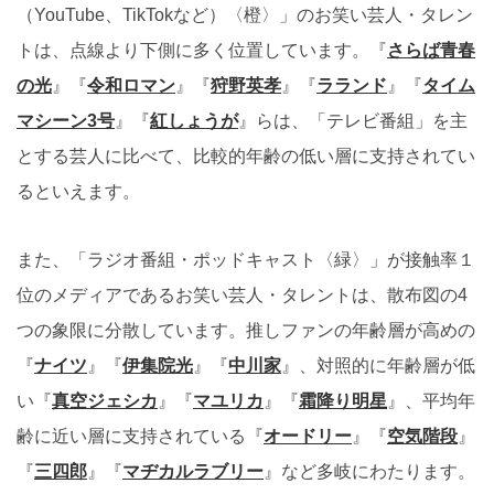
（YouTube、TikTokなど）〈橙〉」のお笑い芸人・タレン
トは、点線より下側に多く位置しています。『
さらば青春
の光
』『
令和ロマン
』『
狩野英孝
』『
ラランド
』『
タイム
マシーン3号
』『
紅しょうが
』らは、「テレビ番組」を主
とする芸人に比べて、比較的年齢の低い層に支持されてい
るといえます。
また、「ラジオ番組・ポッドキャスト〈緑〉」が接触率１
位のメディアであるお笑い芸人・タレントは、散布図の4
つの象限に分散しています。推しファンの年齢層が高めの
『
ナイツ
』『
伊集院光
』『
中川家
』、対照的に年齢層が低
い『
真空ジェシカ
』『
マユリカ
』『
霜降り明星
』、平均年
齢に近い層に支持されている『
オードリー
』『
空気階段
』
『
三四郎
』『
マヂカルラブリー
』など多岐にわたります。