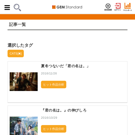
記事一覧
選択したタグ
CATS[
]
夏冬つないだ「君の名は。」
2016/11/26
ヒット作品分析
『君の名は。』の伸びしろ
2016/10/29
ヒット作品分析