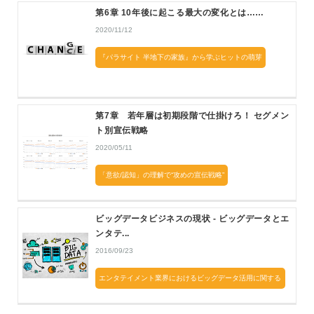
第6章 10年後に起こる最大の変化とは……
2020/11/12
『パラサイト 半地下の家族』から学ぶヒットの萌芽
第7章 若年層は初期段階で仕掛けろ！ セグメン
ト別宣伝戦略
2020/05/11
「意欲/認知」の理解で“攻めの宣伝戦略”
ビッグデータビジネスの現状 - ビッグデータとエ
ンタテ...
2016/09/23
エンタテイメント業界におけるビッグデータ活用に関する
レポート