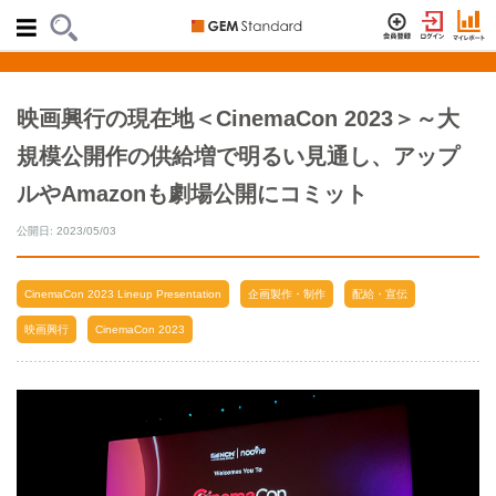
映画興行の現在地＜CinemaCon 2023＞～大
規模公開作の供給増で明るい見通し、アップ
ルやAmazonも劇場公開にコミット
公開日: 2023/05/03
CinemaCon 2023 Lineup Presentation
企画製作・制作
配給・宣伝
映画興行
CinemaCon 2023