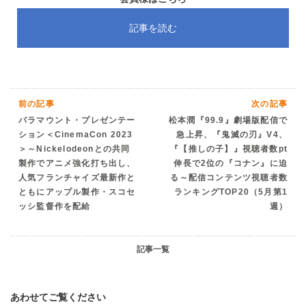
記事を読む
前の記事
次の記事
パラマウント・プレゼンテー
松本潤『99.9』劇場版配信で
ション＜CinemaCon 2023
急上昇、『鬼滅の刃』V4、
＞～Nickelodeonとの共同
『【推しの子】』視聴者数pt
製作でアニメ強化打ち出し、
伸長で2位の『コナン』に迫
人気フランチャイズ最新作と
る～配信コンテンツ視聴者数
ともにアップル製作・スコセ
ランキングTOP20（5月第1
ッシ監督作を配給
週）
記事一覧
あわせてご覧ください