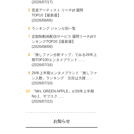
(2026/07/17)
音楽アーティスト リーチpt 週間
TOP10【最新週】
(2026/08/06)
ランキング ジャンル別一覧
定額制動画配信サービス 週間リーチptラ
ンキングTOP20【最新週】
(2026/08/06)
「推しファン分析マップ」でみる26年上
期TOP100エンタメブランド……
(2026/07/16)
26年上半期エンタメブランド「推しファ
ン人数」ランキング 注目は大躍……
(2026/07/10)
『Mrs. GREEN APPLE』が26年上半期
No.1、サブスク……
(2026/07/22)
お知らせ