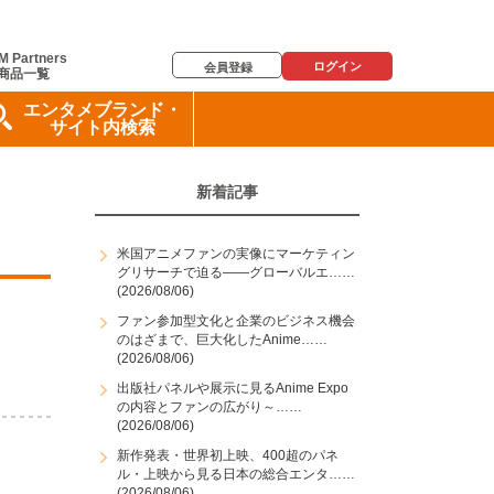
M Partners
ログイン
会員登録
商品一覧
エンタメブランド・
サイト内検索
新着記事
米国アニメファンの実像にマーケティン
グリサーチで迫る――グローバルエ……
(2026/08/06)
ファン参加型文化と企業のビジネス機会
のはざまで、巨大化したAnime……
(2026/08/06)
出版社パネルや展示に見るAnime Expo
の内容とファンの広がり～……
(2026/08/06)
新作発表・世界初上映、400超のパネ
ル・上映から見る日本の総合エンタ……
(2026/08/06)