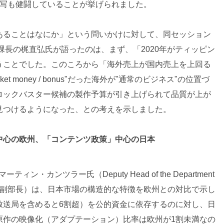
実写も健闘していることが挙げられました。
あることはなにか」という問いかけに対して、同セッション
課長の梶直弘氏が語ったのは、まず、「2020年がティッピン
うことでした。このころから「海外売上が国内売上を上回る
ket money / bonus"だった海外が"通常のビジネス"の位置づ
ロックバスター候補の製作予算が引き上げられて品質が上が
見つけるようになった、との考えを示しました。
中心の欧州、「コンテンツ政策」中心の日本
toryのマーティン・カンツラー氏（Deputy Head of the Department
n：市場情報部門副部長）は、日本市場の構造的な特徴を欧州との対比で示し
放送局を含めると6割超）を公的資金に依存するのに対し、日
原作の映像化（アダプテーション）比率は欧州が1割未満なの