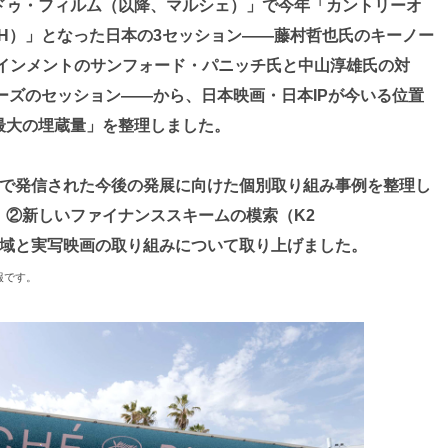
ドゥ・フィルム（以降、マルシェ）」で今年「カントリーオ
ur：COH）」となった日本の3セッション——藤村哲也氏のキーノー
テインメントのサンフォード・パニッチ氏と中山淳雄氏の対
クチャーズのセッション——から、日本映画・日本IPが今いる位置
最大の埋蔵量」を整理しました。
どで発信された今後の発展に向けた個別取り組み事例を整理し
、②新しいファイナンススキームの模索（K2
）の2領域と実写映画の取り組みについて取り上げました。
報です。