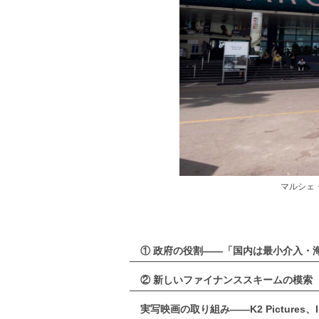
マルシェ・ド
① 政府の役割——「国内は最小介入・
② 新しいファイナンススキームの模索
実写映画の取り組み——K2 Pictures、IM