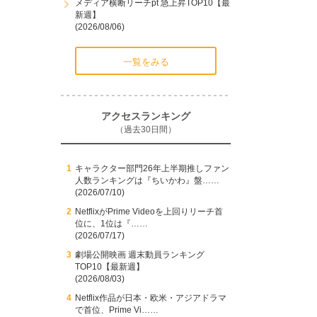
メディア横断リーチpt 急上昇TOP10【最
新週】
(2026/08/06)
一覧をみる
アクセスランキング
（過去30日間）
キャラクター部門26年上半期推しファン
人数ランキングは『ちいかわ』盤……
(2026/07/10)
NetflixがPrime Videoを上回りリーチ首
位に、1位は『……
(2026/07/17)
劇場公開映画 週末動員ランキング
TOP10【最新週】
(2026/08/03)
Netflix作品が日本・欧米・アジアドラマ
で首位、Prime Vi……