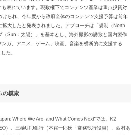
にも表れています。現政権下でコンテンツ産業は重点投資対
置づけられ、今年度から政府全体のコンテンツ支援予算は前年
に拡大したと発表されました。アプローチは「規制（North
ィブ（Sun：太陽）」を基本とし、海外撮影の誘致と国内製作
マンガ、アニメ、ゲーム、映画、音楽を横断的に支援する
ました。
ムの模索
pan: Where We Are, and What Comes Next”では、K2
役CEO）、三菱UFJ銀行（本裕一郎氏・常務執行役員）、西村あ