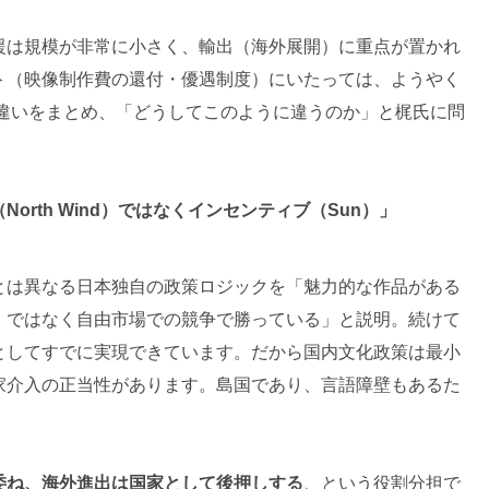
援は規模が非常に小さく、輸出（海外展開）に重点が置かれ
ト（映像制作費の還付・優遇制度）にいたっては、ようやく
と違いをまとめ、「どうしてこのように違うのか」と梶氏に問
rth Wind）ではなくインセンティブ（Sun）」
とは異なる日本独自の政策ロジックを「魅力的な作品がある
）ではなく自由市場での競争で勝っている」と説明。続けて
としてすでに実現できています。だから国内文化政策は最小
家介入の正当性があります。島国であり、言語障壁もあるた
委ね、海外進出は国家として後押しする
、という役割分担で