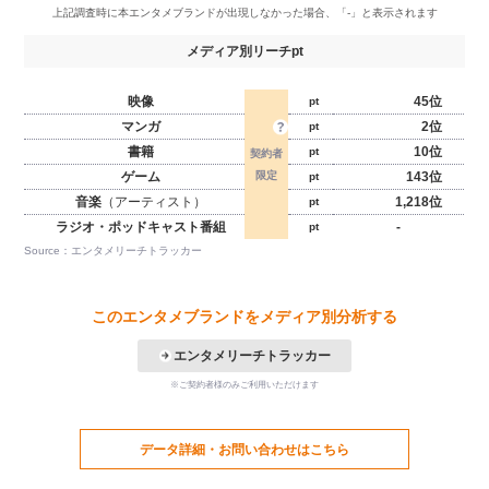
メディア別リーチpt
映像
45位
pt
マンガ
2位
pt
書籍
10位
pt
ゲーム
143位
pt
音楽
（アーティスト）
1,218位
pt
ラジオ・ポッドキャスト番組
-
pt
Source：エンタメリーチトラッカー
このエンタメブランドをメディア別分析する
エンタメリーチトラッカー
※ご契約者様のみご利用いただけます
データ詳細・お問い合わせはこちら