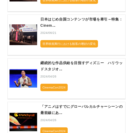
世界映画興行における観客の嗜好の変化
日本はじめ自国コンテンツが市場を牽引～特集：
Cinem...
2024/06/21
世界映画興行における観客の嗜好の変化
継続的な作品供給を目指すディズニー ハリウッ
ドスタジオ...
2024/04/26
CinemaCon2024
「アニメはすでにグローバルカルチャーシーンの
最前線にあ...
2024/04/26
CinemaCon2024