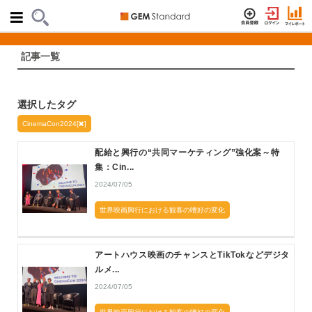
記事一覧
選択したタグ
CinemaCon2024[
]
配給と興行の“共同マーケティング”強化案～特
集：Cin...
2024/07/05
世界映画興行における観客の嗜好の変化
アートハウス映画のチャンスとTikTokなどデジタ
ルメ...
2024/07/05