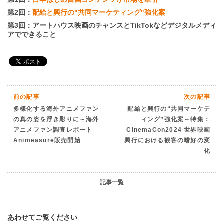
第2回：
配給と興行の"共同マーケティング"強化案
第3回：アートハウス映画のチャンスとTikTokなどデジタルメディ
アでできること
前の記事
次の記事
多様化する海外アニメファン
配給と興行の“共同マーケテ
の真の姿を浮き彫りに～海外
ィング”強化案～特集：
アニメファン調査レポート
CinemaCon2024 世界映画
Animeasure販売開始
興行における観客の嗜好の変
化
記事一覧
あわせてご覧ください