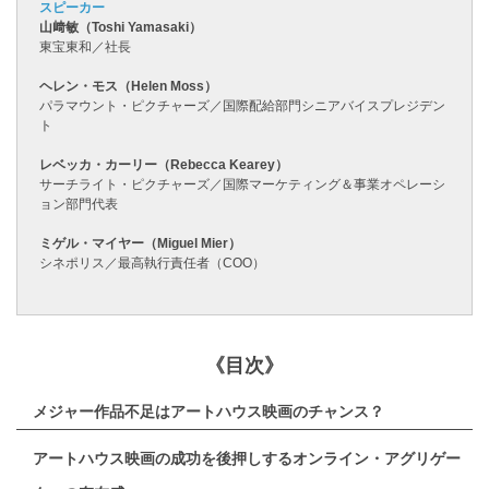
スピーカー
山﨑敏（Toshi Yamasaki）
東宝東和／社長
ヘレン・モス（Helen Moss）
パラマウント・ピクチャーズ／国際配給部門シニアバイスプレジデン
ト
レベッカ・カーリー（Rebecca Kearey）
サーチライト・ピクチャーズ／国際マーケティング＆事業オペレーシ
ョン部門代表
ミゲル・マイヤー（Miguel Mier）
シネポリス／最高執行責任者（COO）
《目次》
メジャー作品不足はアートハウス映画のチャンス？
アートハウス映画の成功を後押しするオンライン・アグリゲー