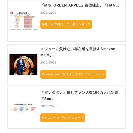
『Mrs. GREEN APPLE』首位独走、『HAN...
2025/12/26
特集：2025年リーチpt数ランキング
メジャーに負けない存在感を目指すAmazon
MGM、...
2026/05/01
CinemaCon2026 スタジオプレゼンテーション
『ダンダダン』推しファン人数100万人に到達、
『Sno...
2024/12/28
推しエンタメブランドスコープ