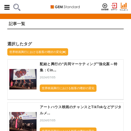
記事一覧
選択したタグ
世界映画興行における観客の嗜好の変化[
]
配給と興行の“共同マーケティング”強化案～特
集：Cin...
2024/07/05
世界映画興行における観客の嗜好の変化
アートハウス映画のチャンスとTikTokなどデジタ
ルメ...
2024/07/05