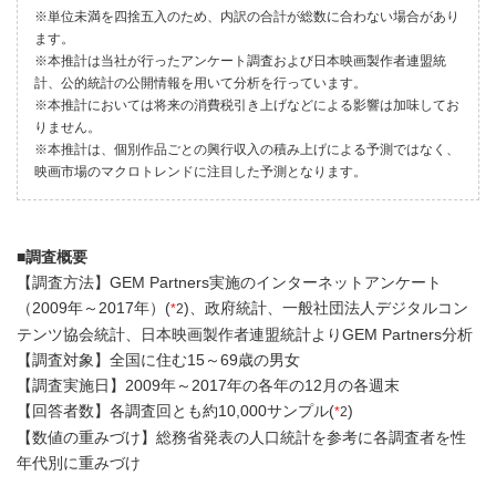
※単位未満を四捨五入のため、内訳の合計が総数に合わない場合があり
ます。
※本推計は当社が行ったアンケート調査および日本映画製作者連盟統
計、公的統計の公開情報を用いて分析を行っています。
※本推計においては将来の消費税引き上げなどによる影響は加味してお
りません。
※本推計は、個別作品ごとの興行収入の積み上げによる予測ではなく、
映画市場のマクロトレンドに注目した予測となります。
■調査概要
【調査方法】
GEM Partners実施のインターネットアンケート
（2009年～2017年）(
)、政府統計、一般社団法人デジタルコン
*
2
テンツ協会統計、日本映画製作者連盟統計よりGEM Partners分析
【調査対象】全国に住む15～69歳の男女
【調査実施日】2009年～2017年の各年の12月の各週末
【回答者数】各調査回とも約10,000サンプル
(
)
*
2
【数値の重みづけ】総務省発表の人口統計を参考に各調査者を性
年代別に重みづけ