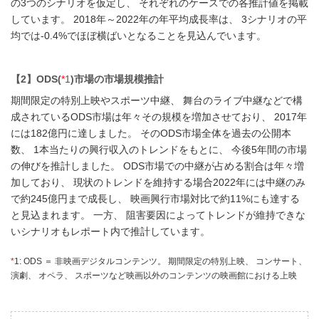
の3つのシナリオを仮定し、 それぞれのケースでの各推計値を掲載
しています。 2018年～2022年の年平均成長率は、 3シナリオの平
均では-0.4%でほぼ横ばいとなることを見込んでいます。
【2】ODS(
*
1
)市場の市場規模推計
期間限定の特別上映やスポーツ中継、 舞台のライブ中継などで構
成されているODS市場は年々その規模を増加させており、 2017年
には182億円に達しました。 そのODS市場全体を過去の公開本
数、 1本当たりの興行収入のトレンドをもとに、 今後5年間の市場
の伸びを推計しました。 ODS市場での中継が占める割合は年々増
加しており、 現状のトレンドを維持する場合2022年には中継のみ
で約245億円まで成長し、 映画興行市場対比で約11%にも達する
と見込まれます。 一方、 阻害要因によってトレンドが維持できな
いシナリオもレポート内で推計しています。
*
1: ODS ＝ 非映画デジタルコンテンツ。 期間限定の特別上映、 コンサート、
演劇、 オペラ、 スポーツなど映画以外のコンテンツの映画館における上映