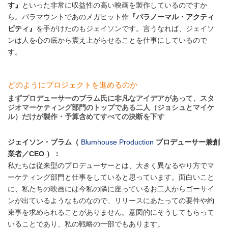
す』
といった非常に収益性の高い映画を製作しているのですか
ら。パラマウントであのメガヒット作
『パラノーマル・アクティ
ビティ』
を手がけたのもジェイソンです。言うなれば、ジェイソ
ンは人を心の底から震え上がらせることを仕事にしているので
す。
どのようにプロジェクトを進めるのか
まずプロデューサーのブラム氏に非凡なアイデアがあって、スタ
ジオマーケティング部門のトップである二人（ジョシュとマイケ
ル）だけが製作・予算含めてすべての決断を下す
ジェイソン・ブラム（
Blumhouse Production
プロデューサー兼創
業者／CEO ）：
私たちは従来型のプロデューサーとは、大きく異なるやり方でマ
ーケティング部門と仕事をしていると思っています。面白いこと
に、私たちの映画には今私の隣に座っているお二人からゴーサイ
ンが出ているようなものなので、リリースにあたっての要件や約
束事を求められることがありません。意図的にそうしてもらって
いることであり、私の戦略の一部でもあります。