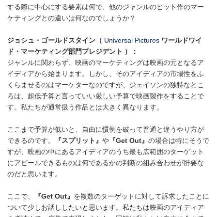
する際に中心にする要素は何で、他のジャンルのヒット作のマー
ケティングとの違いは何なのでしょうか？
ジョシュ・ゴールドスタイン（
Universal Pictures
ワールドワイ
ド・マーケティング部門プレジデント
）：
ジャンルに関わらず、映画のマーケティングは映画の元となるア
イディアから始まります。しかし、そのアイディアの市場性をふ
くらませるのはマーケターなのですが、ジェイソンの独特なとこ
ろは、超低予算と言っていい厳しい予算で映画製作をすることで
す。私たちが通常扱う作品とは大きく異なります。
ここまで予算が低いと、自由に慣例を破って普通と違うやり方が
できるのです。
『スプリット』
や
『Get Out』
の場合は特にそうで
すが、映画の中にあるアイディアのうち最も広範囲のターゲット
にアピールできるものは何であるかの判断の組み合わせが肝要な
のだと思います。
ここで、
『Get Out』
を複数のターゲットに対して訴求したことに
ついて少しお話ししたいと思います。私たちは映画のアイディア