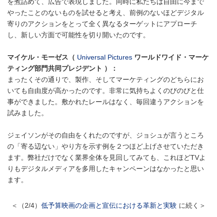
を煮詰めて、広告で表現しました。同時に私たちは自由に今まで
やったことのないものを試せると考え、前例のないほどデジタル
寄りのアクションをとって全く異なるターゲットにアプローチ
し、新しい方面で可能性を切り開いたのです。
マイケル・モーゼス（
Universal Pictures
ワールドワイド・マーケ
ティング部門共同プレジデント ）：
まったくその通りで、製作、そしてマーケティングのどちらにお
いても自由度が高かったのです。非常に気持ちよくのびのびと仕
事ができました。敷かれたレールはなく、毎回違うアクションを
試みました。
ジェイソンがその自由をくれたのですが、ジョシュが言うところ
の「寄る辺ない」やり方を示す例を２つほど上げさせていただき
ます。弊社だけでなく業界全体を見回してみても、これほどTVよ
りもデジタルメディアを多用したキャンペーンはなかったと思い
ます。
＜（2/4）
低予算映画の企画と宣伝における革新と実験
に続く＞