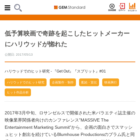
低予算映画で奇跡を起こしたヒットメーカー
にハリウッドが惚れた
公開日: 2017/05/13
ハリウッドでのヒット研究 - 『Get Out』『スプリット』#01
ハリウッドでのヒット研究
企画製作・制作
配給・宣伝
映画興行
ヒット作品分析
2017年3月中旬、ロサンゼルスで開催された米バラエティ誌主催の
映像業界関係者向けのカンファレンス"MASSIVE The
Entertainment Marketing Summit"から、企画の面白さでスマッシ
ュヒット創出を続けているBlumhouse Productionsのブラム氏と同