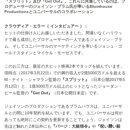
『スプリット』及び『Get Out』。これらに共通しているのは、プ
ロデューサーのジェイソン・ブラム氏が率いるBlumhouse
Productionsとユニバーサルのコラボレーション
クラウディア・エラー（ インタビュアー ）：
ヒットの仕掛け人にお越しいただきました。間違いなくハリウッ
ドで最も成功したプロデューサーの一人であるジェイソン・ブラ
ム、そしてユニバーサルのマーケティングを率いるジョシュ・ゴ
ールドスタインとマイケル・モーゼスです。
このお三方は、最近の大ヒット映画2本でタッグを組んでいます。
現時点（2017年3月22日）での興行収入が2億5000万ドルを超える
M・ナイト・シャマラン監督の
『スプリット』
（日本公開2017年5
月12日）と、1億3000万ドル以上のヒットとなったジョーダン・
ピール監督の
『Get Out』
（日本公開日未定）です。
ジェイソンのプロダクションであるブラムハウスは、ユニバーサ
ルとの間に10年契約を結んでいます。でも、ユニバーサルは何が
あっても絶対にこの契約を更新することでしょう。ジェイソンは
先ほど触れた2本以外にも
『パージ：大統領令』
や
『呪い襲い殺