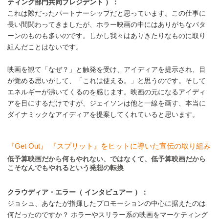
ティング部門共同プレジデント ）：
これは際だったパートナーシップだと思っています。この仕事に
長い間関わってきましたが、ホラー映画の中にはありがちなパタ
ーンのものも多いのです。しかし我々はありきたりなものに取り
組んだことはないです。
映画を観て「なぜ？」と触発を受け、アイディアを提示され、目
が覚める思いがして、「これは使える。」と思うのです。そして
エネルギーが沸いてくるのを感じます。映画の元になるアイディ
アを目にするだけですが、ジェイソンは他と一線を画す、本当に
ダイナミックなアイディアを提案してくれていると思います。
『Get Out』 『スプリット』をヒットに導いた宣伝の取り組み
低予算映画だから何もやれない、ではなくて、低予算映画だから
こそなんでもやれるという発想の転換
クラウディア・エラー（ インタビュアー ）：
ジョシュ、あなたが指揮したプロモーションの中心に据えたのは
何だったのですか？ ホラーやスリラー系の映画をマーケティング