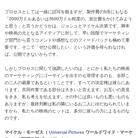
プロセスとしては一緒に試写を観ますが、製作費の5倍にもなる
「2000万ドルあるいは3500万ドル程度の、宣伝費をかけてみよう
と思う」と言うかどうかは、ジョシュとマイケル次第です。脚本
や映画の元となるアイディアに対して、早い段階でマーケティン
グ部門から貰うコメントや感想などのフィードバックも極めて重
要です。そこで「ぜひ公開したい」という評価を得られなけれ
ば、公開できないからです。
しかしプロセスに関して強調したいのは、とにかく私たちの映画
のマーケティングにゴーサインを出すのも管理するのも、全部こ
の二人の裁量であるということです。すべての決定権は彼らにあ
ります。共同作業である部分は大きいと言えます。お互いの意見
をきき、私も考えを伝えます。その中には良いものも悪いものも
ありますが、最終判断は私の隣にいるお二人にゆだねられていま
すから、私たちの映画のヒットは、多分に彼らの力によるものな
のです。
マイケル・モーゼス（
Universal Pictures
ワールドワイド・マーケ