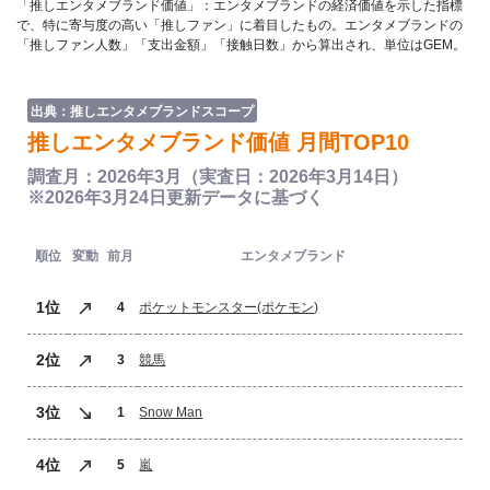
「推しエンタメブランド価値」：エンタメブランドの経済価値を示した指標
で、特に寄与度の高い「推しファン」に着目したもの。エンタメブランドの
「推しファン人数」「支出金額」「接触日数」から算出され、単位はGEM。
出典：推しエンタメブランドスコープ
推しエンタメブランド価値 月間TOP10
調査月：2026年3月（実査日：2026年3月14日）
※2026年3月24日更新データに基づく
推
順位
変動
前月
エンタメブランド
ブ
1位
4
ポケットモンスター(ポケモン)
2位
3
競馬
3位
1
Snow Man
4位
5
嵐