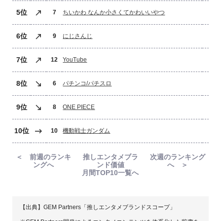
5位
7
ちいかわ なんか小さくてかわいいやつ
6位
9
にじさんじ
7位
12
YouTube
8位
6
パチンコ/パチスロ
9位
8
ONE PIECE
10位
10
機動戦士ガンダム
＜ 前週のランキ
推しエンタメブラ
次週のランキング
ングへ
ンド価値
へ ＞
月間TOP10一覧へ
【出典】GEM Partners「推しエンタメブランドスコープ」