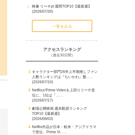
映像 リーチpt 週間TOP10【最新週】
(2026/07/30)
一覧をみる
アクセスランキング
（過去30日間）
キャラクター部門26年上半期推しファン
人数ランキングは『ちいかわ』盤……
(2026/07/10)
NetflixがPrime Videoを上回りリーチ首
位に、1位は『……
(2026/07/17)
劇場公開映画 週末動員ランキング
TOP10【最新週】
(2026/08/03)
Netflix作品が日本・欧米・アジアドラマ
で首位、Prime Vi……