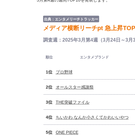
3月第4週の週間TOP10を発表します。
出典：エンタメリーチトラッカー
メディア横断リーチpt 急上昇TOP
調査週：2025年3月第4週（3月24日～3月
順位
エンタメブランド
1位
プロ野球
2位
オールスター感謝祭
3位
THE突破ファイル
4位
ちいかわ なんか小さくてかわいいやつ
5位
ONE PIECE