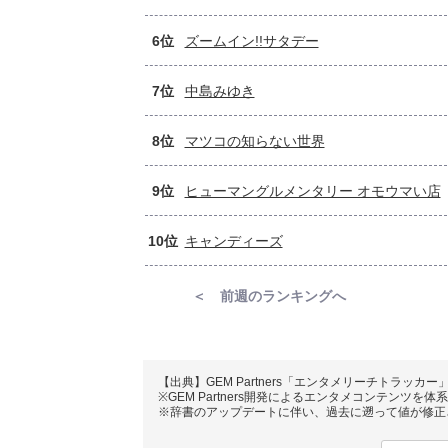
6位
ズームイン!!サタデー
7位
中島みゆき
8位
マツコの知らない世界
9位
ヒューマングルメンタリー オモウマい店
10位
キャンディーズ
＜ 前週のランキングへ
【出典】GEM Partners「エンタメリーチトラッカー
※GEM Partners開発によるエンタメコンテンツ
※辞書のアップデートに伴い、過去に遡って値が修正