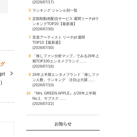
(2026/07/17)
ランキング ジャンル別一覧
定額制動画配信サービス 週間リーチptラ
ンキングTOP20【最新週】
(2026/07/30)
音楽アーティスト リーチpt 週間
TOP10【最新週】
(2026/07/30)
「推しファン分析マップ」でみる26年上
期TOP100エンタメブランド……
ング
(2026/07/16)
pt
26年上半期エンタメブランド「推しファ
ン人数」ランキング 注目は大躍……
週）
(2026/07/10)
『Mrs. GREEN APPLE』が26年上半期
No.1、サブスク……
(2026/07/22)
お知らせ