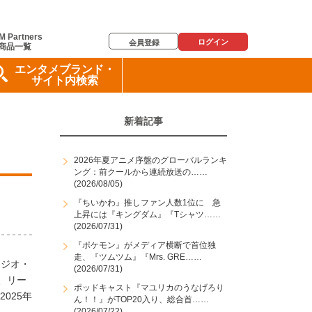
M Partners
ログイン
会員登録
商品一覧
エンタメブランド・
サイト内検索
新着記事
2026年夏アニメ序盤のグローバルランキ
ング：前クールから連続放送の……
(2026/08/05)
『ちいかわ』推しファン人数1位に 急
上昇には『キングダム』『Tシャツ……
(2026/07/31)
『ポケモン』がメディア横断で首位独
走、『ツムツム』『Mrs. GRE……
ラジオ・
(2026/07/31)
、リー
ポッドキャスト『マユリカのうなげろり
025年
ん！！』がTOP20入り、総合首……
(2026/07/22)