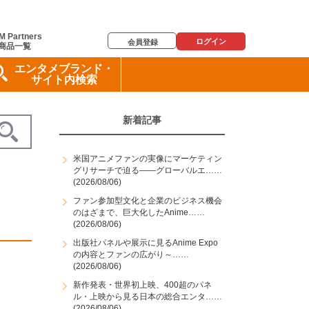
M Partners
ログイン
会員登録
商品一覧
エンタメブランド・
サイト内検索
新着記事
米国アニメファンの実像にマーケティン
グリサーチで迫る――グローバルエ……
(2026/08/06)
ファン参加型文化と企業のビジネス機会
のはざまで、巨大化したAnime……
(2026/08/06)
出版社パネルや展示に見るAnime Expo
の内容とファンの広がり～……
(2026/08/06)
新作発表・世界初上映、400超のパネ
ル・上映から見る日本の総合エンタ……
(2026/08/06)