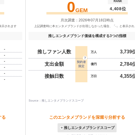
0
RANK
4,408位
GEM
月次調査：2026年07月18日時点
推しエンタメブランド価値を構成する3つの指標
-
推しファン人数
3,739
万人
-
-
支出金額
2,784
億円
-
-
接触日数
4,355
万日
-
Source：推しエンタメブランドスコープ
する
このエンタメブランドを深堀り分析する
推しエンタメブランドスコープ