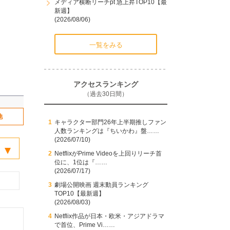
メディア横断リーチpt 急上昇TOP10【最
新週】
(2026/08/06)
一覧をみる
アクセスランキング
（過去30日間）
他
キャラクター部門26年上半期推しファン
人数ランキングは『ちいかわ』盤……
(2026/07/10)
NetflixがPrime Videoを上回りリーチ首
位に、1位は『……
(2026/07/17)
劇場公開映画 週末動員ランキング
TOP10【最新週】
(2026/08/03)
Netflix作品が日本・欧米・アジアドラマ
で首位、Prime Vi……