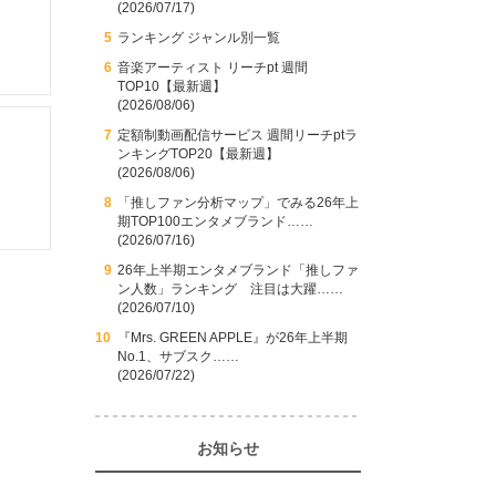
(2026/07/17)
ランキング ジャンル別一覧
音楽アーティスト リーチpt 週間
TOP10【最新週】
(2026/08/06)
定額制動画配信サービス 週間リーチptラ
ンキングTOP20【最新週】
(2026/08/06)
「推しファン分析マップ」でみる26年上
期TOP100エンタメブランド……
(2026/07/16)
26年上半期エンタメブランド「推しファ
ン人数」ランキング 注目は大躍……
(2026/07/10)
『Mrs. GREEN APPLE』が26年上半期
No.1、サブスク……
(2026/07/22)
お知らせ