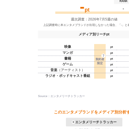
-
RANK
-
pt
週次調査：2026年7月5週の値
メディア別リーチpt
映像
pt
マンガ
pt
書籍
pt
ゲーム
pt
音楽
（アーティスト）
pt
ラジオ・ポッドキャスト番組
pt
Source：エンタメリーチトラッカー
このエンタメブランドをメディア別分析
エンタメリーチトラッカー