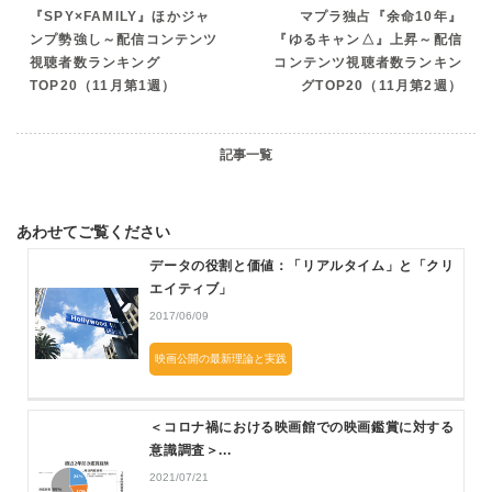
『SPY×FAMILY』ほかジャ
マプラ独占『余命10年』
ンプ勢強し～配信コンテンツ
『ゆるキャン△』上昇～配信
視聴者数ランキング
コンテンツ視聴者数ランキン
TOP20（11月第1週）
グTOP20（11月第2週）
記事一覧
あわせてご覧ください
データの役割と価値：「リアルタイム」と「クリ
エイティブ」
2017/06/09
映画公開の最新理論と実践
＜コロナ禍における映画館での映画鑑賞に対する
意識調査＞...
2021/07/21