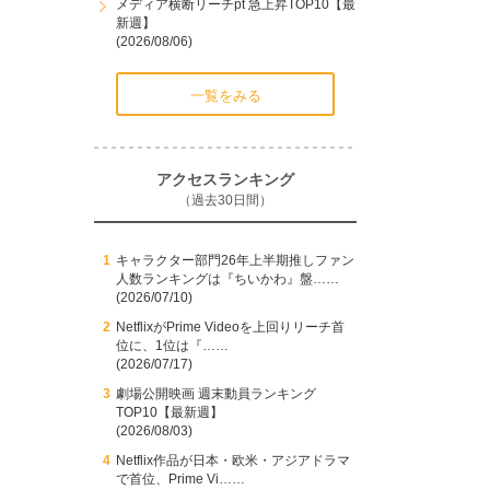
メディア横断リーチpt 急上昇TOP10【最
新週】
(2026/08/06)
一覧をみる
アクセスランキング
（過去30日間）
キャラクター部門26年上半期推しファン
人数ランキングは『ちいかわ』盤……
(2026/07/10)
NetflixがPrime Videoを上回りリーチ首
位に、1位は『……
(2026/07/17)
劇場公開映画 週末動員ランキング
TOP10【最新週】
(2026/08/03)
Netflix作品が日本・欧米・アジアドラマ
で首位、Prime Vi……