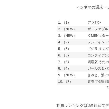
＜シネマの週末・デ
1. （1）
アラジン
2. （NEW）
ザ・ファブル
3. （NEW）
X-MEN：ダ
4. （2）
メン・イン・
5. （3）
ゴジラ キン
6. （5）
コンフィデン
7. （6）
劇場版 うたの
8. （4）
ガールズ＆パン
9. （NEW）
きみと、波に
10. （7）
青春ブタ野郎
※
動員ランキングは3週連続で