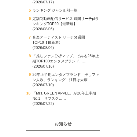
(2026/07/17)
ランキング ジャンル別一覧
定額制動画配信サービス 週間リーチptラ
ンキングTOP20【最新週】
(2026/08/06)
音楽アーティスト リーチpt 週間
TOP10【最新週】
(2026/08/06)
「推しファン分析マップ」でみる26年上
期TOP100エンタメブランド……
(2026/07/16)
26年上半期エンタメブランド「推しファ
ン人数」ランキング 注目は大躍……
(2026/07/10)
『Mrs. GREEN APPLE』が26年上半期
No.1、サブスク……
(2026/07/22)
お知らせ