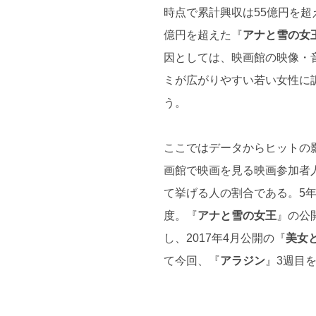
時点で累計興収は55億円を超
億円を超えた『
アナと雪の女
因としては、映画館の映像・
ミが広がりやすい若い女性に
う。
ここではデータからヒットの
画館で映画を見る映画参加者
て挙げる人の割合である。5年
度。『
アナと雪の女王
』の公
し、2017年4月公開の『
美女
て今回、『
アラジン
』3週目