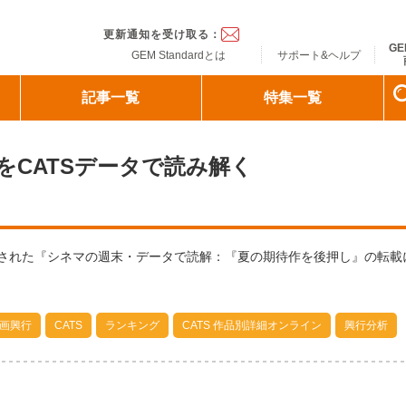
ndard
更新通知を受け取る：
GE
GEM Standardとは
サポート&ヘルプ
記事一覧
特集一覧
CATSデータで読み解く
掲載された『シネマの週末・データで読解：『夏の期待作を後押し』の転載
画興行
CATS
ランキング
CATS 作品別詳細オンライン
興行分析