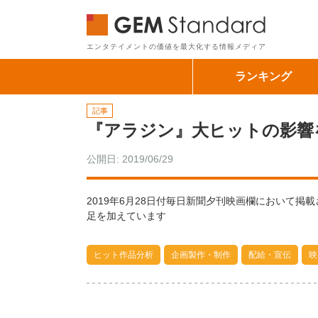
GEM Sta
エンタテイメントの価値を最大化する情報メディア
ランキング
記事
『アラジン』大ヒットの影響を
公開日: 2019/06/29
2019年6月28日付毎日新聞夕刊映画欄において
足を加えています
ヒット作品分析
企画製作・制作
配給・宣伝
映