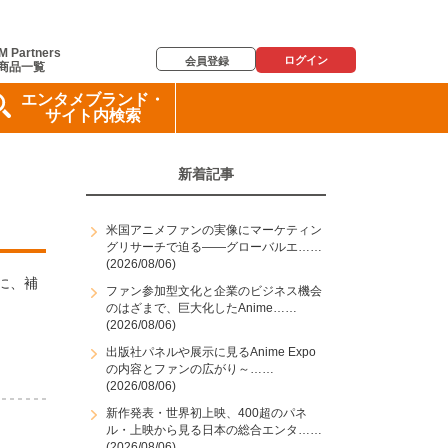
M Partners
ログイン
会員登録
商品一覧
エンタメブランド・
サイト内検索
新着記事
米国アニメファンの実像にマーケティン
グリサーチで迫る――グローバルエ……
(2026/08/06)
に、補
ファン参加型文化と企業のビジネス機会
のはざまで、巨大化したAnime……
(2026/08/06)
出版社パネルや展示に見るAnime Expo
の内容とファンの広がり～……
(2026/08/06)
新作発表・世界初上映、400超のパネ
ル・上映から見る日本の総合エンタ……
(2026/08/06)