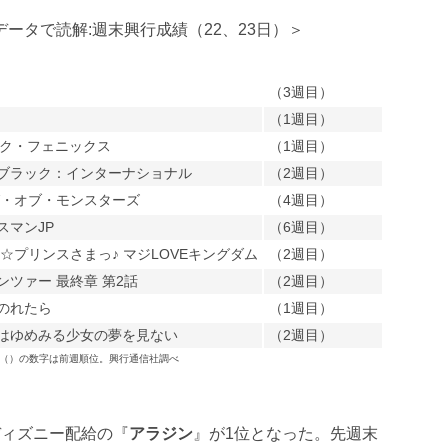
ータで読解:週末興行成績（22、23日）＞
（3週目）
（1週目）
ーク・フェニックス
（1週目）
ブラック：インターナショナル
（2週目）
グ・オブ・モンスターズ
（4週目）
スマンJP
（6週目）
☆プリンスさまっ♪ マジLOVEキングダム
（2週目）
ツァー 最終章 第2話
（2週目）
のれたら
（1週目）
はゆめみる少女の夢を見ない
（2週目）
（）の数字は前週順位。興行通信社調べ
ディズニー配給の『
アラジン
』が1位となった。先週末