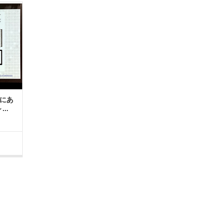
にあ
..