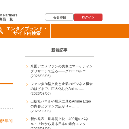
M Partners
ログイン
会員登録
商品一覧
エンタメブランド・
サイト内検索
新着記事
米国アニメファンの実像にマーケティン
グリサーチで迫る――グローバルエ……
(2026/08/06)
ファン参加型文化と企業のビジネス機会
のはざまで、巨大化したAnime……
(2026/08/06)
出版社パネルや展示に見るAnime Expo
の内容とファンの広がり～……
(2026/08/06)
新作発表・世界初上映、400超のパネ
場5年間
ル・上映から見る日本の総合エンタ……
(2026/08/06)