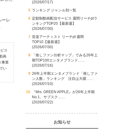
(2026/07/17)
ランキング ジャンル別一覧
定額制動画配信サービス 週間リーチptラ
ルーレ
ンキングTOP20【最新週】
。
(2026/07/30)
音楽アーティスト リーチpt 週間
TOP10【最新週】
(2026/07/30)
ービス
「推しファン分析マップ」でみる26年上
動画
期TOP100エンタメブランド……
ス事業
(2026/07/16)
でい
26年上半期エンタメブランド「推しファ
ン人数」ランキング 注目は大躍……
(2026/07/10)
『Mrs. GREEN APPLE』が26年上半期
No.1、サブスク……
(2026/07/22)
M
お知らせ