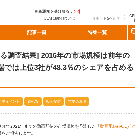
ndard
更新通知を受け取る：
GE
GEM Standardとは
サポート&ヘルプ
記事一覧
特集一覧
る調査結果] 2016年の市場規模は前年の
場では上位3社が48.3％のシェアを占める
タテイメント
BIRDS
動画配信
市場の展望
ナリオで2021年までの動画配信の市場規模を予測した「
動画配信(VOD)市
果をご報告します。