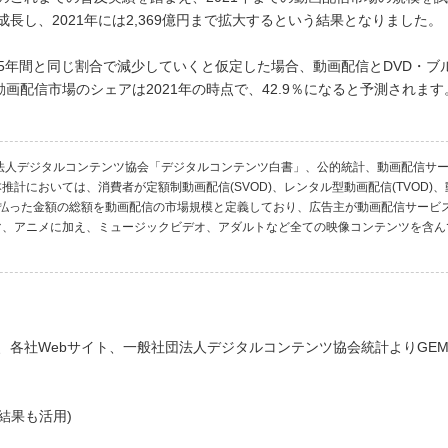
で成長し、2021年には2,369億円まで拡大するという結果となりました。
5年間と同じ割合で減少していくと仮定した場合、動画配信とDVD・ブ
画配信市場のシェアは2021年の時点で、42.9％になると予測されます
法人デジタルコンテンツ協会「デジタルコンテンツ白書」、公的統計、動画配信サ
計においては、消費者が定額制動画配信(SVOD)、レンタル型動画配信(TVOD)、
に支払った金額の総額を動画配信の市場規模と定義しており、広告主が動画配信サービ
マ、アニメに加え、ミュージックビデオ、アダルトなど全ての映像コンテンツを含ん
、各社Webサイト、一般社団法人デジタルコンテンツ協会統計よりGE
査結果も活用)