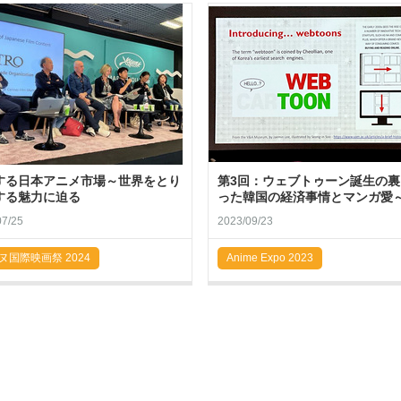
する日本アニメ市場～世界をとり
第3回：ウェブトゥーン誕生の裏
する魅力に迫る
った韓国の経済事情とマンガ愛～.
07/25
2023/09/23
ヌ国際映画祭 2024
Anime Expo 2023