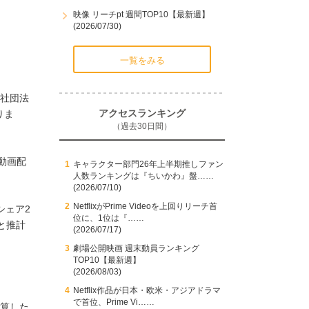
映像 リーチpt 週間TOP10【最新週】
(2026/07/30)
一覧をみる
般社団法
アクセスランキング
りま
（過去30日間）
「動画配
キャラクター部門26年上半期推しファン
人数ランキングは『ちいかわ』盤……
(2026/07/10)
NetflixがPrime Videoを上回りリーチ首
シェア2
位に、1位は『……
と推計
(2026/07/17)
劇場公開映画 週末動員ランキング
TOP10【最新週】
(2026/08/03)
Netflix作品が日本・欧米・アジアドラマ
で首位、Prime Vi……
試算した