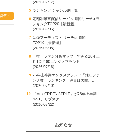
(2026/07/17)
ランキング ジャンル別一覧
調ディ
定額制動画配信サービス 週間リーチptラ
ンキングTOP20【最新週】
(2026/08/06)
音楽アーティスト リーチpt 週間
TOP10【最新週】
(2026/08/06)
「推しファン分析マップ」でみる26年上
期TOP100エンタメブランド……
(2026/07/16)
26年上半期エンタメブランド「推しファ
ン人数」ランキング 注目は大躍……
(2026/07/10)
『Mrs. GREEN APPLE』が26年上半期
No.1、サブスク……
(2026/07/22)
お知らせ