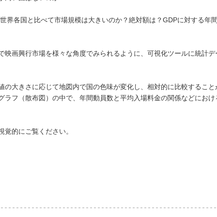
、世界各国と比べて市場規模は大きいのか？絶対額は？GDPに対する年
で映画興行市場を様々な角度でみられるように、
可視化ツールに
統計デ
値の大きさに応じて地図内で国の色味が変化し、相対的に比較すること
グラフ（散布図）の中で、年間動員数と平均入場料金の関係などにおけ
視覚的にご覧ください。