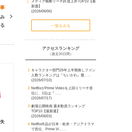
メディア横断リーチpt 急上昇TOP10【最
新週】
記事
(2026/08/06)
でみ
る
一覧をみる
アクセスランキング
（過去30日間）
キャラクター部門26年上半期推しファン
人数ランキングは『ちいかわ』盤……
(2026/07/10)
NetflixがPrime Videoを上回りリーチ首
位に、1位は『……
(2026/07/17)
劇場公開映画 週末動員ランキング
TOP10【最新週】
(2026/08/03)
が失
Netflix作品が日本・欧米・アジアドラマ
で首位、Prime Vi……