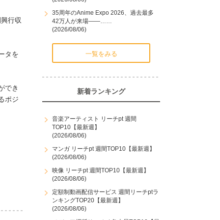
35周年のAnime Expo 2026、過去最多
間興行収
42万人が来場――……
(2026/08/06)
ータを
一覧をみる
ができ
新着ランキング
るポジ
音楽アーティスト リーチpt 週間
TOP10【最新週】
(2026/08/06)
マンガ リーチpt 週間TOP10【最新週】
(2026/08/06)
映像 リーチpt 週間TOP10【最新週】
(2026/08/06)
定額制動画配信サービス 週間リーチptラ
ンキングTOP20【最新週】
(2026/08/06)