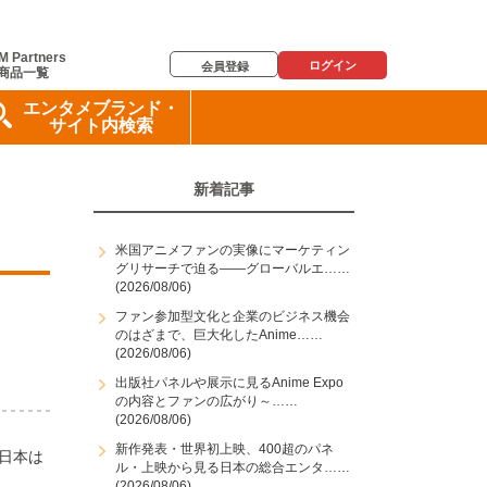
M Partners
ログイン
会員登録
商品一覧
エンタメブランド・
サイト内検索
新着記事
米国アニメファンの実像にマーケティン
グリサーチで迫る――グローバルエ……
(2026/08/06)
ファン参加型文化と企業のビジネス機会
のはざまで、巨大化したAnime……
(2026/08/06)
出版社パネルや展示に見るAnime Expo
の内容とファンの広がり～……
(2026/08/06)
新作発表・世界初上映、400超のパネ
日本は
ル・上映から見る日本の総合エンタ……
(2026/08/06)