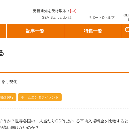
ndard
更新通知を受け取る：
GE
GEM Standardとは
サポート&ヘルプ
記事一覧
特集一覧
る
タを可視化
映画興行
ホームエンタテイメント
そうか？世界各国の一人当たりGDPに対する平均入場料金を比較すると
が高い国はないのか？