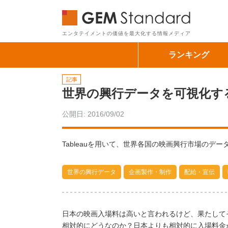
GEM Sta
エンタテイメントの価値を最大化する情報メディア
ランキング
記事
世界の興行データを可視化す
公開日: 2016/09/02
Tableauを用いて、世界各国の映画興行市場のデー
世界の興行データ
企画製作・制作
配給・宣伝
日本の映画入場料は高いと言われるけど、果たして
相対的にどうなのか？日本よりも相対的に入場料金