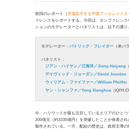
前回のレポート（
市場拡大する中国フィルムメイカ
ァレンスをレポートする。今回は、カンファレンス中の“Marke
ションのモデレーターとパネリストは、以下の通り
モデレーター：
パトリック・フレイター
（米バ
パネリスト：
ジアン・ハイヤン／江海洋／Jiang Haiyang
デイヴィッド・ジョーダン／David Jourdan
ウィリアム・ファイファー／William Pfeiffer
ヤン・シャンファ／Yang Xianghua
（iQIYI
今、ハリウッドが最も注目しているエリアのひとつ
200億元（約3335億円）を突破したことが発表され
製作されている。一方、配給の歴史は、政府主導の