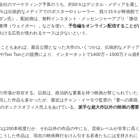
会社のマーケティング予算のうち、約50％はデジタル・メディアを通し
5％は伝統的なメディアでのポスターやトレーラー、残り15％が映画館
ダン氏）。配給側は、無料インスタント・メッセンジャーアプリ「微信
微博（ウェイボー）」などを使い、
予告編をオンライン配信することが
おける広告が使われるケースは少ないという。
いうこともあれば、最近公開となった大作のいくつかは、伝統的なメディ
sin Tsinとの提携により、インターネットで1400万～1500万ドル規
の市場が存在する。以前は、政治的な要素を持つ映画が禁じられていた
戦した作品も多かったが、最近はチャン・イーモウ監督の『妻への家路
ルのボックスオフィス売上をあげている。
派手な超大作以外の映画の需要
のは200本程度だが、それ以外の作品の中にも、芸術レベルが非常に高
こうした作品は、現在の映画興行をけん引する若者たちには支持されに