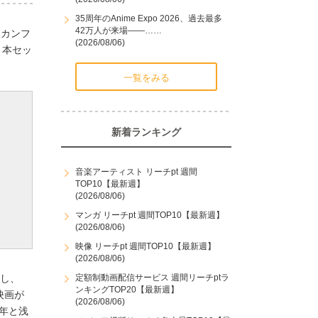
35周年のAnime Expo 2026、過去最多
42万人が来場――……
けるカンフ
(2026/08/06)
た。本セッ
一覧をみる
新着ランキング
音楽アーティスト リーチpt 週間
TOP10【最新週】
(2026/08/06)
マンガ リーチpt 週間TOP10【最新週】
(2026/08/06)
映像 リーチpt 週間TOP10【最新週】
(2026/08/06)
成し、
定額制動画配信サービス 週間リーチptラ
ンキングTOP20【最新週】
映画が
(2026/08/06)
年と浅