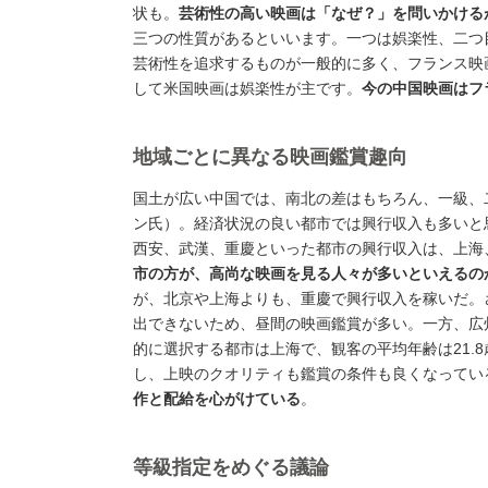
状も。
芸術性の高い映画は「なぜ？」を問いかける
三つの性質があるといいます。一つは娯楽性、二つ
芸術性を追求するものが一般的に多く、フランス映
して米国映画は娯楽性が主です。
今の中国映画はフ
地域ごとに異なる映画鑑賞趣向
国土が広い中国では、南北の差はもちろん、一級、
ン氏）。経済状況の良い都市では興行収入も多いと
西安、武漢、重慶といった都市の興行収入は、上海
市の方が、高尚な映画を見る人々が多いといえるの
が、北京や上海よりも、重慶で興行収入を稼いだ。
出できないため、昼間の映画鑑賞が多い。一方、広
的に選択する都市は上海で、観客の平均年齢は21.
し、上映のクオリティも鑑賞の条件も良くなってい
作と配給を心がけている
。
等級指定をめぐる議論