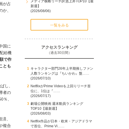
メディア横断リーチpt 急上昇TOP10【最
画が占
新週】
のか、
(2026/08/06)
一覧をみる
中国に
アクセスランキング
配給機
（過去30日間）
額で作
ことも
キャラクター部門26年上半期推しファン
人数ランキングは『ちいかわ』盤……
(2026/07/10)
飛ばし、
NetflixがPrime Videoを上回りリーチ首
位に、1位は『……
導者の
(2026/07/17)
0％、
劇場公開映画 週末動員ランキング
TOP10【最新週】
(2026/08/03)
経済、
Netflix作品が日本・欧米・アジアドラマ
や複合
で首位、Prime Vi……