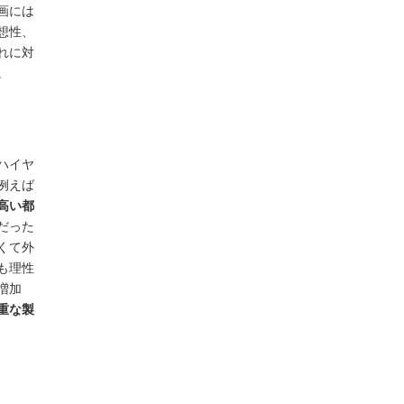
画には
想性、
れに対
。
ハイヤ
例えば
高い都
だった
くて外
も理性
増加
重な製