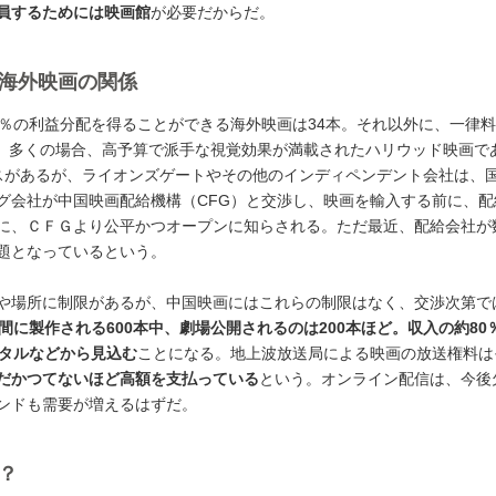
員するためには映画館
が必要だからだ。
海外映画の関係
5％の利益分配を得ることができる海外映画は34本。それ以外に、一律
約30本ある。多くの場合、高予算で派手な視覚効果が満載されたハリウッド映画で
スがあるが、ライオンズゲートやその他のインディペンデント会社は、
グ会社が中国映画配給機構（CFG）と交渉し、映画を輸入する前に、配
に、ＣＦＧより公平かつオープンに知らされる。ただ最近、配給会社が
題となっているという。
や場所に制限があるが、中国映画にはこれらの制限はなく、交渉次第で
間に製作される600本中、劇場公開されるのは200本ほど。収入の約80
ンタルなどから見込む
ことになる。地上波放送局による映画の放送権料は
だかつてないほど高額を支払っている
という。オンライン配信は、今後
ンドも需要が増えるはずだ。
？