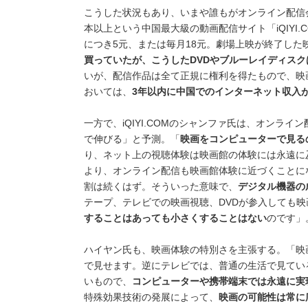
こうした状況もあり、いまや誰もがオンライン配信
本以上という中国最大級の動画配信サイト「iQIYI
につき5元、または毎月18元。劇場上映が終了した
買っていたが、こうしたDVDやブルーレイディスク
いが、配信作品は全て正規に権利を得たもので、映
おいては、
3年以内に中国でのインターネット収入
一方で、iQIYI.COMのシャンファ氏は、オンラ
で伸びる」と予測。「
映画をコンピューターで見る
り、ネット上の視聴体験は映画館の体験には永遠に
より、オンライン配信も映画館体験に近づくことに
割は続くはず。そういった意味で、
デジタル機器の
テープ、テレビでの映画視聴、DVDが参入しても
することはあっても小さくすることはない
のです」
ハイヤン氏も、映画体験の特別さを主張する。「映
で見せます。逆にテレビでは、普通の生活で見てい
いもので、
コンピューターや携帯端末では永遠に実
特殊効果技術の発展によって、
映画の可能性は常に