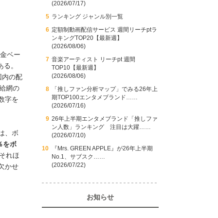
(2026/07/17)
ランキング ジャンル別一覧
定額制動画配信サービス 週間リーチptラ
ンキングTOP20【最新週】
(2026/08/06)
料金ベー
音楽アーティスト リーチpt 週間
ある。
TOP10【最新週】
(2026/08/06)
国内の配
給網の
「推しファン分析マップ」でみる26年上
期TOP100エンタメブランド……
数字を
(2026/07/16)
26年上半期エンタメブランド「推しファ
ン人数」ランキング 注目は大躍……
は、ボ
(2026/07/10)
％をボ
『Mrs. GREEN APPLE』が26年上半期
それほ
No.1、サブスク……
(2026/07/22)
欠かせ
お知らせ