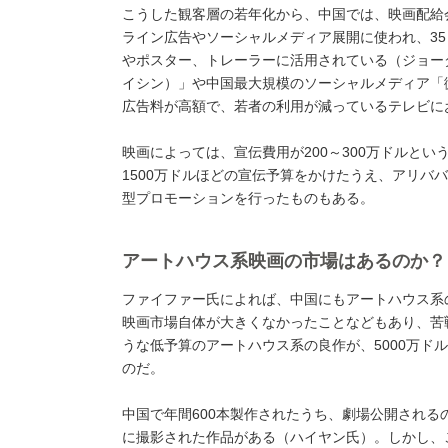
こうした観客層の若年化から、中国では、映画配給
ライン広告やソーシャルメディア展開に使われ、3
やポスター、トレーラーに活用されている（ジョー
イシン）」や中国最大規模のソーシャルメディア「
広告料が高額で、若者の利用が減っているテレビに
映画によっては、宣伝費用が200～300万ドルと
1500万ドルほどの宣伝予算をかけたうえ、アリババやT
型プロモーションを行ったものもある。
アートハウス系映画の市場はあるのか？
ファイファー氏によれば、中国にもアートハウス系
映画市場自体が大きくなかったことなどもあり、苦
うな低予算のアートハウス系の良作が、5000万ド
のだ。
中国で年間600本製作されたうち、劇場公開される
に撮影された作品がある（ハイヤン氏）。しかし、