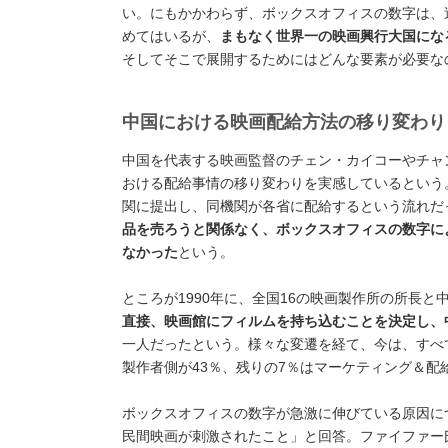
い。にもかかわらず、ボックスオフィスの数字は、過
めてはいるが、
まもなく世界一の映画興行大国にな
そしてそこで展開するためにはどんな要素が必要な
中国における映画配給方法の移り変わり
中国を代表する映画監督のチェン・カイコーやチャ
おける配給事情の移り変わりを実感しているという
関に提出し、同機関が各省に配給するという流れだ
品を売ろうと関係なく、ボックスオフィスの数字に
なかった
という。
ところが1990年に、全国16の映画製作所の所長
直接、映画館にフィルムを持ち込むことを決定し、
一人だったという。様々な変遷を経て、今は、すべ
製作者側が43％、残りの7％はマーケティング＆配
ボックスオフィスの数字が急激に伸びている原因につ
民間映画が刺激されたこと」と回答。ファイファー