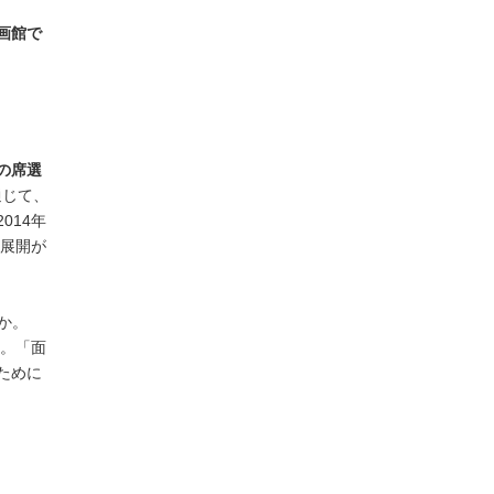
画館で
の席選
通じて、
014年
ト展開が
か。
う。「面
ために