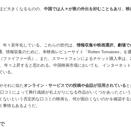
ほど大きくなるものの、
中国では人々が夜の外出を好むこともあり、映
り、年々若年化している。これらの世代は、
情報収集や映画選択、劇場で
用
。情報収集のために、米映画レビューサイト「Rotten Tomatoes」を
（ファイファー氏）。また、スマートフォンによるチケット購入率は、2
おり、年々上昇すると思われる。中国映画市場においても、インターネッ
ている。
」やそれに似た
オンライン・サービスでの投稿や会話が活用されている
と
した口コミによって興行成績が右上がりになる作品がいくつかあったとい
くないという否定的な口コミの映画も、何が面白くないのかを確認する
ミ事情もあるようだ。
で