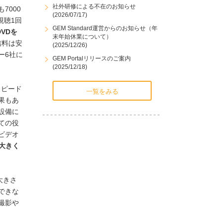
社外研修による不在のお知らせ
7000
(2026/07/17)
視聴1回
GEM Standard運営からのお知らせ（年
VDを
末年始休業について）
配信料は安
(2025/12/26)
ー6社に
GEM Portalリリースのご案内
(2025/12/18)
スピード
一覧をみる
果もあ
設備に
ての役
ビデオ
大きく
大きさ
できな
撮影や