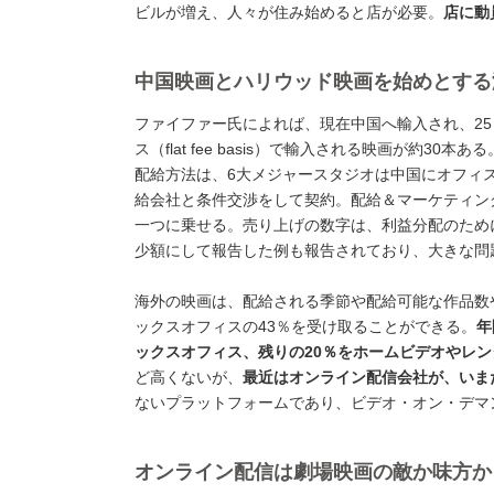
ビルが増え、人々が住み始めると店が必要。
店に動
中国映画とハリウッド映画を始めとする
ファイファー氏によれば、現在中国へ輸入され、2
ス（flat fee basis）で輸入される映画が
配給方法は、6大メジャースタジオは中国にオフィ
給会社と条件交渉をして契約。配給＆マーケティン
一つに乗せる。売り上げの数字は、利益分配のため
少額にして報告した例も報告されており、大きな問
海外の映画は、配給される季節や配給可能な作品数
ックスオフィスの43％を受け取ることができる。
年
ックスオフィス、残りの20％をホームビデオやレ
ど高くないが、
最近はオンライン配信会社が、いま
ないプラットフォームであり、ビデオ・オン・デマ
オンライン配信は劇場映画の敵か味方か