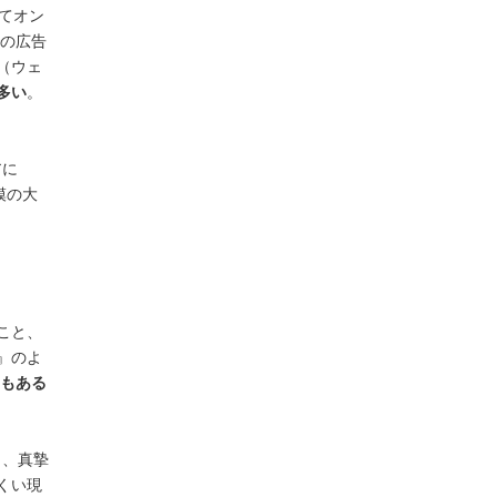
てオン
での広告
（ウェ
多い
。
アに
模の大
こと、
』のよ
もある
く、真摯
くい現