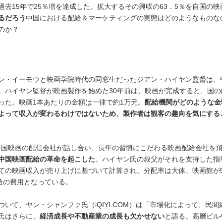
去15年で25％増を達成した。拡大するその興収の63．5％を自国の映
るだろう
中国における配給＆マーケティングの実態はどのようなものな
のか？
ン・イーモウと映画学院時代の同窓生だったジアン・ハイヤン監督は、
。ハイヤン監督が映画製作を始めた30年前は、映画が完成すると、国の
った。映画1本あたりの金額は一律で約1万元。
配給機関がどのような金
よって収入が変わるわけではないため、製作者は観客の趣向を気にする
と中国映画の配信会社が話し合い、長年の習慣にこだわる映画配給会社を
中国映画配給の革命を起こした
。ハイヤン氏の叔父がそれを支持した指
ての映画収入が売り上げに基づいて計算され、分配率は大体、映画館が5
給の費用となっている。
いて、ヤン・シャンファ氏（iQIYI.COM）は「市場化によって、民間
氏はさらに、
経済成長や不動産業の成長も欠かせない
と語る。高層ビル