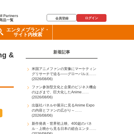
M Partners
ログイン
会員登録
商品一覧
エンタメブランド・
サイト内検索
新着記事
g &
米国アニメファンの実像にマーケティン
グリサーチで迫る――グローバルエ……
(2026/08/06)
ファン参加型文化と企業のビジネス機会
のはざまで、巨大化したAnime……
(2026/08/06)
出版社パネルや展示に見るAnime Expo
の内容とファンの広がり～……
(2026/08/06)
新作発表・世界初上映、400超のパネ
ル・上映から見る日本の総合エンタ……
(2026/08/06)