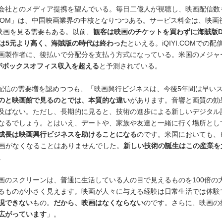
会社とのメディア提携を望んでいる。毎日二億人が視聴し、映画配信数も
.COM」は、中国映画業界の中核となりつつある。サービス料金は、映画
映画を見る需要もある。以前、
観客は映画のチケットを買わずに海賊版D
は5元より高く、海賊版の時代は終わった
といえる。iQIYI.COMでの
画製作者に、後払いで分配分を支払う方式になっている。米国のメジャ
がボックスオフィス収入を超える
と予測されている。
イン配信の需要増を認めつつも、「映画興行ビジネスは、今後5年間は早い
のと映画館で見るのとでは、本質的な違い
があります。音響と画質の効
及ばない。ただし、長期的に見ると、技術の進歩による新しいデジタル
なるでしょう。とはいえ、デートや、家族や友達と一緒に行く場所とし
成長は映画興行ビジネスを助けることになる
のです。米国においても、
映画がなくなることはありませんでした。
新しい技術の誕生はこの産業を
。
画のスクリーンは、普通に生活している人の目で見えるものを100倍の
るものが小さく見えます。映画が人々に与える経験は日常生活では体験
現できない
もの。
だから、映画はなくならない
のです。さらに、映画の
広がっています
」。