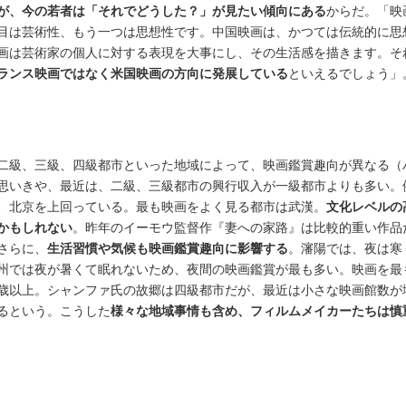
が、今の若者は「それでどうした？」が見たい傾向にある
からだ。「映
目は芸術性、もう一つは思想性です。中国映画は、かつては伝統的に思
画は芸術家の個人に対する表現を大事にし、その生活感を描きます。そ
ランス映画ではなく米国映画の方向に発展している
といえるでしょう」
二級、三級、四級都市といった地域によって、映画鑑賞趣向が異なる（
思いきや、最近は、二級、三級都市の興行収入が一級都市よりも多い。
、北京を上回っている。最も映画をよく見る都市は武漢。
文化レベルの
かもしれない
。昨年のイーモウ監督作『妻への家路』は比較的重い作品
さらに、
生活習慣や気候も映画鑑賞趣向に影響する
。瀋陽では、夜は寒
州では夜が暑くて眠れないため、夜間の映画鑑賞が最も多い。映画を最
8歳以上。シャンファ氏の故郷は四級都市だが、最近は小さな映画館数が
るという。こうした
様々な地域事情も含め、フィルムメイカーたちは慎