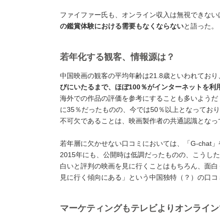
ファイファー氏も、オンライン収入は無視できない
の鑑賞体験における需要もなくならない
と語った。
若年化する観客、情報源は？
中国映画の観客の平均年齢は21.8歳といわれてお
びにいたるまで、ほぼ100％がインターネットを利
海外での作品の評価を参考にすることも多いようだ
に35％だったものの、今では50％以上となって
不可欠であることは、映画製作者の共通認識となっ
若年層に欠かせない口コミにおいては、「G-chat
2015年にも、公開時は低調だったものの、こう
白いと評判の映画を見に行くことはもちろん、面白
見に行く傾向にある」という中国独特（？）の口コ
マーケティングもテレビよりオンライン