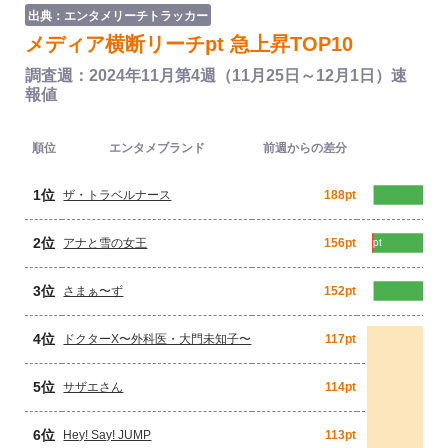
出典：エンタメリーチトラッカー
メディア横断リーチpt 急上昇TOP10
調査週：2024年11月第4週（11月25日～12月1日）速
報値
順位
エンタメブランド
前週からの差分
1位
ザ・トラベルナース
188pt
2位
アナと雪の女王
156pt
3位
さまぁ〜ず
152pt
4位
ドクターX〜外科医・大門未知子〜
117pt
5位
サザエさん
114pt
6位
Hey! Say! JUMP
113pt