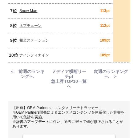
7位
Snow Man
113pt
8位
ネプチューン
112pt
9位
報道ステーション
109pt
10位
ナインティナイン
109pt
＜ 前週のランキ
メディア横断リー
次週のランキング
ングへ
チpt
へ ＞
急上昇TOP10一覧
へ
【出典】GEM Partners「エンタメリーチトラッカー」
※GEM Partners開発によるエンタメコンテンツを体系化した辞書を
用いて集計を実施。
※辞書のアップデートに伴い、過去に遡って値が修正されることが
あります。