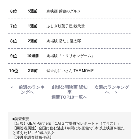
6位
5週前
劇映画 孤独のグルメ
7位
1週前
ふしぎ駄菓子屋 銭天堂
8位
2週前
劇場版 忍たま乱太郎
9位
10週前
劇場版『トリリオンゲーム』
10位
2週前
聖☆おにいさん THE MOVIE
＜ 前週のランキ
劇場公開映画 認知
次週のランキング
ングへ
率
へ ＞
週間TOP10一覧へ
■調査概要
【出典】GEM Partners「CATS 市場概況レポート＋（プラス）」
【回答者属性】全国に住む過去1年間に映画館で1本以上映画を観た
と答えた15～69歳の男女
【浸透度調査対象作品】