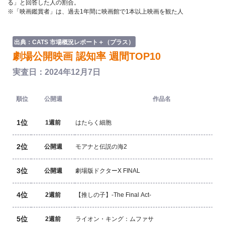
る」と回答した人の割合。
※「映画鑑賞者」は、過去1年間に映画館で1本以上映画を観た人
出典：CATS 市場概況レポート＋（プラス）
劇場公開映画 認知率 週間TOP10
実査日：2024年12月7日
順位
公開週
作品名
1位
1週前
はたらく細胞
2位
公開週
モアナと伝説の海2
3位
公開週
劇場版ドクターX FINAL
4位
2週前
【推しの子】-The Final Act-
5位
2週前
ライオン・キング：ムファサ