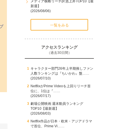
メディア横断リーチpt 急上昇TOP10【最
新週】
(2026/08/06)
一覧をみる
プ
アクセスランキング
（過去30日間）
キャラクター部門26年上半期推しファン
人数ランキングは『ちいかわ』盤……
(2026/07/10)
NetflixがPrime Videoを上回りリーチ首
位に、1位は『……
(2026/07/17)
劇場公開映画 週末動員ランキング
TOP10【最新週】
(2026/08/03)
Netflix作品が日本・欧米・アジアドラマ
で首位、Prime Vi……