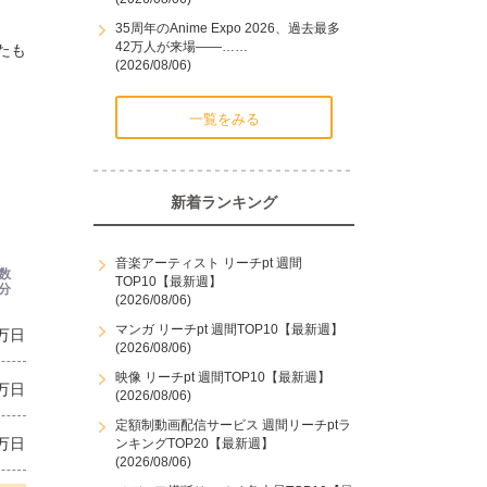
35周年のAnime Expo 2026、過去最多
42万人が来場――……
たも
(2026/08/06)
一覧をみる
新着ランキング
音楽アーティスト リーチpt 週間
数
TOP10【最新週】
分
(2026/08/06)
マンガ リーチpt 週間TOP10【最新週】
7万日
(2026/08/06)
映像 リーチpt 週間TOP10【最新週】
9万日
(2026/08/06)
定額制動画配信サービス 週間リーチptラ
7万日
ンキングTOP20【最新週】
(2026/08/06)