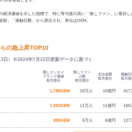
OP10を発表します。
の経済価値を示した指標で、特に寄与度の高い「推しファン」に着目し
金額」「接触日数」から算出され、単位はGEM。
らの急上昇TOP10
13日）※2024年7月22日更新データに基づく
推しエンタメ
推しファン
支出金額
接触日
ブランド価値
人数
前月差分
前月差
前月差分
前月差分
1,788GEM
19万人
10億円
41
1,393GEM
11万人
11億円
16
856GEM
5万人
6億円
12