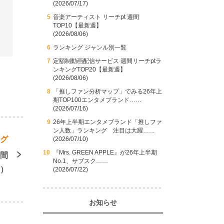
(2026/07/17)
音楽アーティスト リーチpt 週間
TOP10【最新週】
(2026/08/06)
ランキング ジャンル別一覧
定額制動画配信サービス 週間リーチptラ
ンキングTOP20【最新週】
(2026/08/06)
「推しファン分析マップ」でみる26年上
期TOP100エンタメブランド……
(2026/07/16)
26年上半期エンタメブランド「推しファ
ン人数」ランキング 注目は大躍……
ング
(2026/07/10)
『Mrs. GREEN APPLE』が26年上半期
週間
No.1、サブスク……
週）
(2026/07/22)
お知らせ