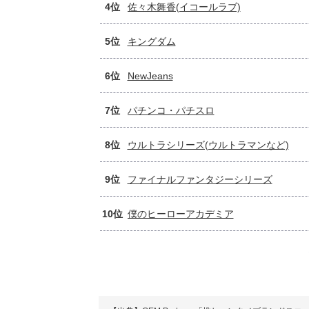
4位
佐々木舞香(イコールラブ)
5位
キングダム
6位
NewJeans
7位
パチンコ・パチスロ
8位
ウルトラシリーズ(ウルトラマンなど)
9位
ファイナルファンタジーシリーズ
10位
僕のヒーローアカデミア