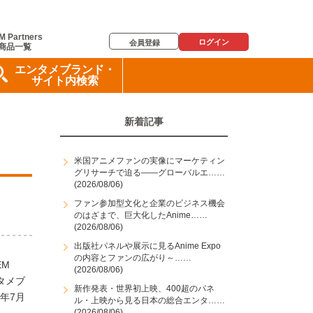
M Partners
ログイン
会員登録
商品一覧
エンタメブランド・
サイト内検索
新着記事
米国アニメファンの実像にマーケティン
グリサーチで迫る――グローバルエ……
(2026/08/06)
ファン参加型文化と企業のビジネス機会
のはざまで、巨大化したAnime……
(2026/08/06)
出版社パネルや展示に見るAnime Expo
の内容とファンの広がり～……
EM
(2026/08/06)
タメブ
新作発表・世界初上映、400超のパネ
年7月
ル・上映から見る日本の総合エンタ……
(2026/08/06)