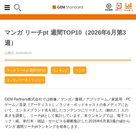
マンガ リーチpt 週間TOP10（2026年6月第3
週）
公開日: 2026/06/25
マンガ リーチpt 週間TOP10
ランキング
マンガ
エンタメリーチトラッカー
GEM Partners株式会社では映像／マンガ／書籍／アプリゲーム／家庭用・PC
ゲーム／音楽［アーティスト］／ラジオ・ポッドキャストの各メディアにお
いて、エンタメブランド名を冠したコンテンツにリーチした（触れた）人の
多さを調査し、リーチptとして集計しています。本ランキングでは、電子コミ
ック・紙、単行本・雑誌・サービスを横断集計した2026年6月第3週の値から
マンガ 週間リーチptランキングを発表します。