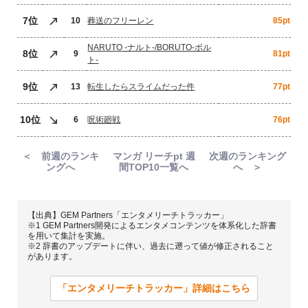
7位
10
葬送のフリーレン
85pt
NARUTO -ナルト-/BORUTO-ボル
8位
9
81pt
ト-
9位
13
転生したらスライムだった件
77pt
10位
6
呪術廻戦
76pt
＜ 前週のランキ
マンガ リーチpt 週
次週のランキング
ングへ
間TOP10一覧へ
へ ＞
【出典】GEM Partners「エンタメリーチトラッカー」
※1 GEM Partners開発によるエンタメコンテンツを体系化した辞書
を用いて集計を実施。
※2 辞書のアップデートに伴い、過去に遡って値が修正されること
があります。
「エンタメリーチトラッカー」詳細はこちら