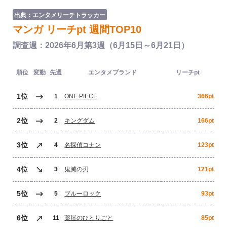
出典：エンタメリーチトラッカー
マンガ リーチpt 週間TOP10
調査週：2026年6月第3週（6月15日～6月21日）
順位
変動
先週
エンタメブランド
リーチpt
1位
1
ONE PIECE
366pt
2位
2
キングダム
166pt
3位
4
名探偵コナン
123pt
4位
3
鬼滅の刃
121pt
5位
5
ブルーロック
93pt
6位
11
薬屋のひとりごと
85pt