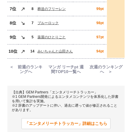
7位
8
葬送のフリーレン
99pt
8位
7
ブルーロック
98pt
9位
5
薬屋のひとりごと
97pt
10位
14
みいちゃんと山田さん
94pt
＜ 前週のランキ
マンガ リーチpt 週
次週のランキング
ングへ
間TOP10一覧へ
へ ＞
【出典】GEM Partners「エンタメリーチトラッカー」
※1 GEM Partners開発によるエンタメコンテンツを体系化した辞書
を用いて集計を実施。
※2 辞書のアップデートに伴い、過去に遡って値が修正されること
があります。
「エンタメリーチトラッカー」詳細はこちら