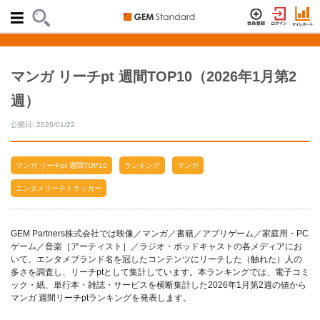
マンガ リーチpt 週間TOP10（2026年1月第2
週）
公開日: 2026/01/22
マンガ リーチpt 週間TOP10
ランキング
マンガ
エンタメリーチトラッカー
GEM Partners株式会社では映像／マンガ／書籍／アプリゲーム／家庭用・PC
ゲーム／音楽［アーティスト］／ラジオ・ポッドキャストの各メディアにお
いて、エンタメブランド名を冠したコンテンツにリーチした（触れた）人の
多さを調査し、リーチptとして集計しています。本ランキングでは、電子コミ
ック・紙、単行本・雑誌・サービスを横断集計した2026年1月第2週の値から
マンガ 週間リーチptランキングを発表します。