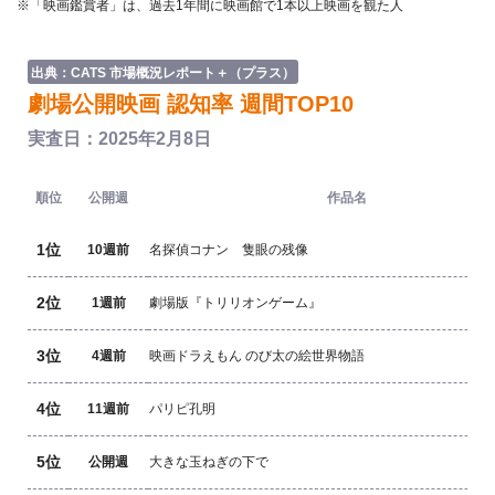
※「映画鑑賞者」は、過去1年間に映画館で1本以上映画を観た人
出典：CATS 市場概況レポート＋（プラス）
劇場公開映画 認知率 週間TOP10
実査日：2025年2月8日
順位
公開週
作品名
1位
10週前
名探偵コナン 隻眼の残像
2位
1週前
劇場版『トリリオンゲーム』
3位
4週前
映画ドラえもん のび太の絵世界物語
4位
11週前
パリピ孔明
5位
公開週
大きな玉ねぎの下で