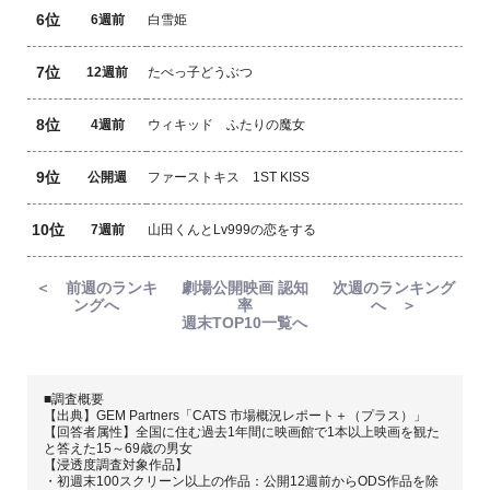
6位
6週前
白雪姫
7位
12週前
たべっ子どうぶつ
8位
4週前
ウィキッド ふたりの魔女
9位
公開週
ファーストキス 1ST KISS
10位
7週前
山田くんとLv999の恋をする
＜ 前週のランキ
劇場公開映画 認知
次週のランキング
ングへ
率
へ ＞
週末TOP10一覧へ
■調査概要
【出典】GEM Partners「CATS 市場概況レポート＋（プラス）」
【回答者属性】全国に住む過去1年間に映画館で1本以上映画を観た
と答えた15～69歳の男女
【浸透度調査対象作品】
・初週末100スクリーン以上の作品：公開12週前からODS作品を除