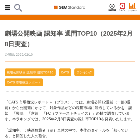
劇場公開映画 認知率 週間TOP10（2025年2月
8日実査）
公開日: 2025/02/10
劇場公開映画 認知率 週間TOP10
CATS
ランキング
CATS 市場概況レポート
「CATS 市場概況レポート＋（プラス）」では、劇場公開12週前（一部8週
前）から公開週にかけて、対象作品がどの程度市場に浸透しているかを「認
知」「興味」「意欲」「FC（ファーストチョイス）」の軸で調査していま
す。本ラキングでは、2025年2月8日実査の認知率TOP10を発表いたします。
「認知率」：映画観賞者（※）全体の中で、本作のタイトルを「知ってい
る」と回答した人の割合。