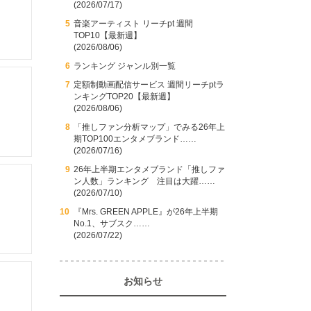
(2026/07/17)
音楽アーティスト リーチpt 週間
TOP10【最新週】
(2026/08/06)
ランキング ジャンル別一覧
定額制動画配信サービス 週間リーチptラ
ンキングTOP20【最新週】
(2026/08/06)
「推しファン分析マップ」でみる26年上
期TOP100エンタメブランド……
(2026/07/16)
26年上半期エンタメブランド「推しファ
ン人数」ランキング 注目は大躍……
(2026/07/10)
『Mrs. GREEN APPLE』が26年上半期
No.1、サブスク……
(2026/07/22)
お知らせ