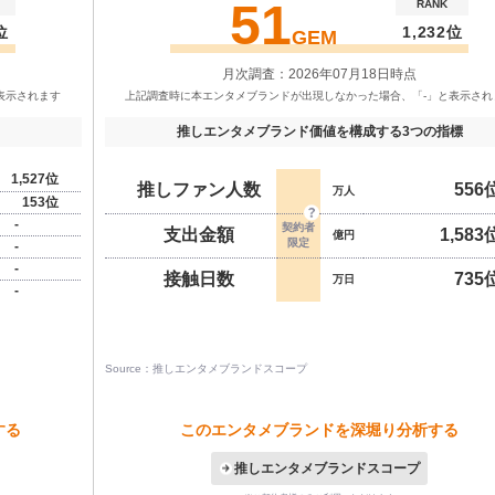
51
RANK
位
1,232位
GEM
月次調査：2026年07月18日時点
推しエンタメブランド価値を構成する3つの指標
1,527位
推しファン人数
556
万人
153位
-
支出金額
1,583
億円
-
-
接触日数
735
万日
-
Source：推しエンタメブランドスコープ
する
このエンタメブランドを深堀り分析する
推しエンタメブランドスコープ