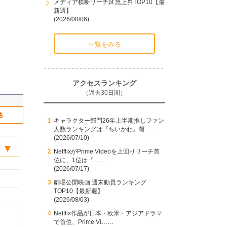
メディア横断リーチpt 急上昇TOP10【最
新週】
(2026/08/06)
一覧をみる
アクセスランキング
（過去30日間）
他
キャラクター部門26年上半期推しファン
人数ランキングは『ちいかわ』盤……
(2026/07/10)
NetflixがPrime Videoを上回りリーチ首
位に、1位は『……
(2026/07/17)
劇場公開映画 週末動員ランキング
TOP10【最新週】
(2026/08/03)
Netflix作品が日本・欧米・アジアドラマ
で首位、Prime Vi……