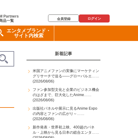
M Partners
ログイン
会員登録
商品一覧
エンタメブランド・
サイト内検索
新着記事
米国アニメファンの実像にマーケティン
グリサーチで迫る――グローバルエ……
(2026/08/06)
ファン参加型文化と企業のビジネス機会
のはざまで、巨大化したAnime……
(2026/08/06)
出版社パネルや展示に見るAnime Expo
の内容とファンの広がり～……
(2026/08/06)
新作発表・世界初上映、400超のパネ
ル・上映から見る日本の総合エンタ……
(2026/08/06)