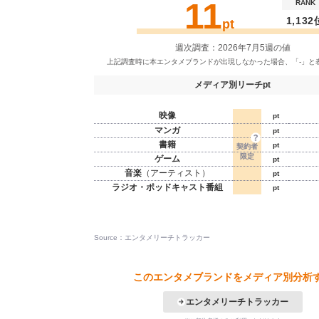
11
RANK
1,132
pt
週次調査：2026年7月5週の値
メディア別リーチpt
映像
pt
マンガ
pt
書籍
pt
ゲーム
pt
音楽
（アーティスト）
pt
ラジオ・ポッドキャスト番組
pt
Source：エンタメリーチトラッカー
このエンタメブランドをメディア別分析
エンタメリーチトラッカー