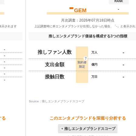
-
RANK
-
GEM
月次調査：2026年07月18日時点
推しエンタメブランド価値を構成する3つの指標
-
推しファン人数
-
万人
-
-
支出金額
-
億円
-
-
接触日数
-
万日
-
Source：推しエンタメブランドスコープ
する
このエンタメブランドを深堀り分析する
推しエンタメブランドスコープ