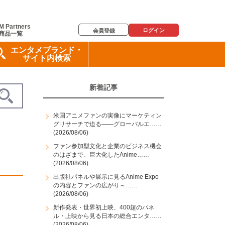
M Partners
ログイン
会員登録
商品一覧
エンタメブランド・
サイト内検索
新着記事
米国アニメファンの実像にマーケティン
グリサーチで迫る――グローバルエ……
(2026/08/06)
ファン参加型文化と企業のビジネス機会
のはざまで、巨大化したAnime……
(2026/08/06)
出版社パネルや展示に見るAnime Expo
の内容とファンの広がり～……
(2026/08/06)
新作発表・世界初上映、400超のパネ
ル・上映から見る日本の総合エンタ……
(2026/08/06)