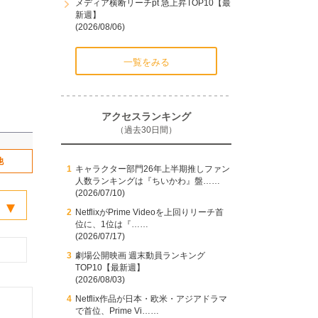
メディア横断リーチpt 急上昇TOP10【最
新週】
(2026/08/06)
一覧をみる
アクセスランキング
（過去30日間）
他
キャラクター部門26年上半期推しファン
人数ランキングは『ちいかわ』盤……
(2026/07/10)
NetflixがPrime Videoを上回りリーチ首
位に、1位は『……
(2026/07/17)
劇場公開映画 週末動員ランキング
TOP10【最新週】
(2026/08/03)
Netflix作品が日本・欧米・アジアドラマ
で首位、Prime Vi……