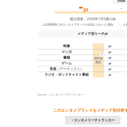
-
RANK
-
pt
週次調査：2026年7月5週の値
メディア別リーチpt
映像
pt
マンガ
pt
書籍
pt
ゲーム
pt
音楽
（アーティスト）
pt
ラジオ・ポッドキャスト番組
pt
Source：エンタメリーチトラッカー
このエンタメブランドをメディア別分析
エンタメリーチトラッカー