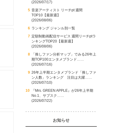
(2026/07/17)
音楽アーティスト リーチpt 週間
TOP10【最新週】
(2026/08/06)
ランキング ジャンル別一覧
定額制動画配信サービス 週間リーチptラ
ンキングTOP20【最新週】
(2026/08/06)
「推しファン分析マップ」でみる26年上
期TOP100エンタメブランド……
(2026/07/16)
26年上半期エンタメブランド「推しファ
ン人数」ランキング 注目は大躍……
(2026/07/10)
『Mrs. GREEN APPLE』が26年上半期
No.1、サブスク……
(2026/07/22)
お知らせ