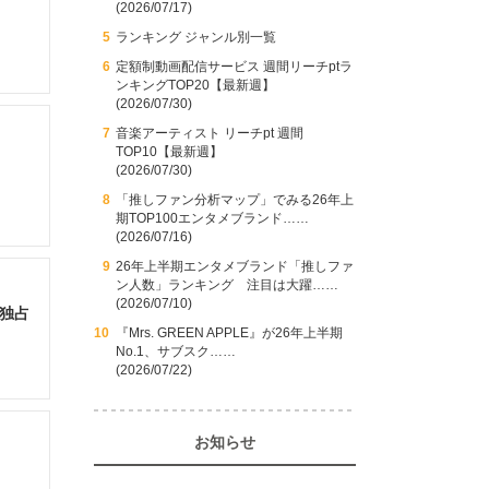
(2026/07/17)
ランキング ジャンル別一覧
定額制動画配信サービス 週間リーチptラ
ンキングTOP20【最新週】
(2026/07/30)
音楽アーティスト リーチpt 週間
TOP10【最新週】
(2026/07/30)
「推しファン分析マップ」でみる26年上
期TOP100エンタメブランド……
(2026/07/16)
26年上半期エンタメブランド「推しファ
ン人数」ランキング 注目は大躍……
(2026/07/10)
を独占
『Mrs. GREEN APPLE』が26年上半期
No.1、サブスク……
(2026/07/22)
お知らせ