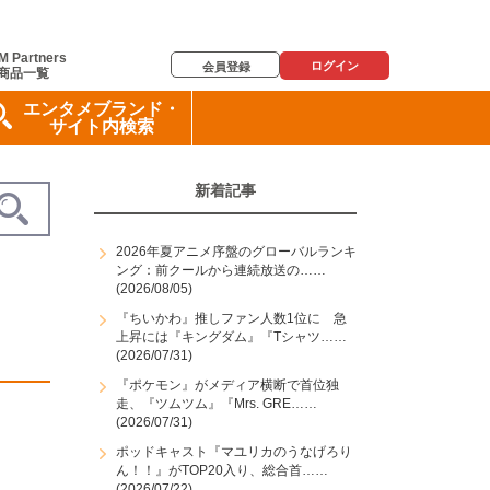
M Partners
ログイン
会員登録
商品一覧
エンタメブランド・
サイト内検索
新着記事
2026年夏アニメ序盤のグローバルランキ
ング：前クールから連続放送の……
(2026/08/05)
『ちいかわ』推しファン人数1位に 急
上昇には『キングダム』『Tシャツ……
(2026/07/31)
『ポケモン』がメディア横断で首位独
走、『ツムツム』『Mrs. GRE……
(2026/07/31)
ポッドキャスト『マユリカのうなげろり
ん！！』がTOP20入り、総合首……
(2026/07/22)