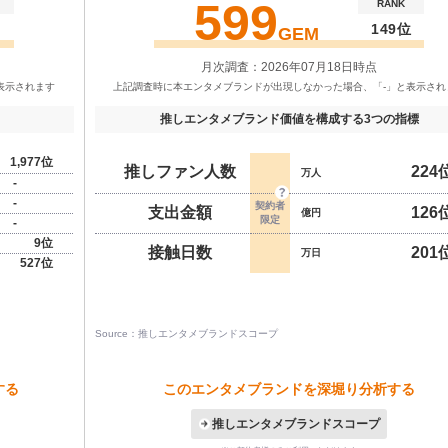
599
RANK
149位
GEM
月次調査：2026年07月18日時点
推しエンタメブランド価値を構成する3つの指標
1,977位
推しファン人数
224
万人
-
-
支出金額
126
億円
-
9位
接触日数
201
万日
527位
Source：推しエンタメブランドスコープ
する
このエンタメブランドを深堀り分析する
推しエンタメブランドスコープ