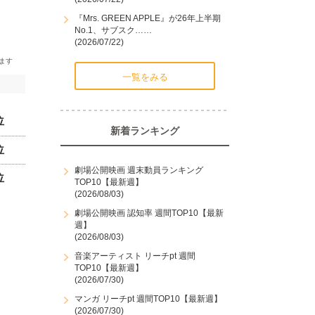
『Mrs. GREEN APPLE』が26年上半期
No.1、サブスク……
(2026/07/22)
一覧をみる
位
新着ランキング
位
劇場公開映画 週末動員ランキング
位
TOP10【最新週】
(2026/08/03)
劇場公開映画 認知率 週間TOP10【最新
週】
(2026/08/03)
音楽アーティスト リーチpt 週間
TOP10【最新週】
(2026/07/30)
マンガ リーチpt 週間TOP10【最新週】
(2026/07/30)