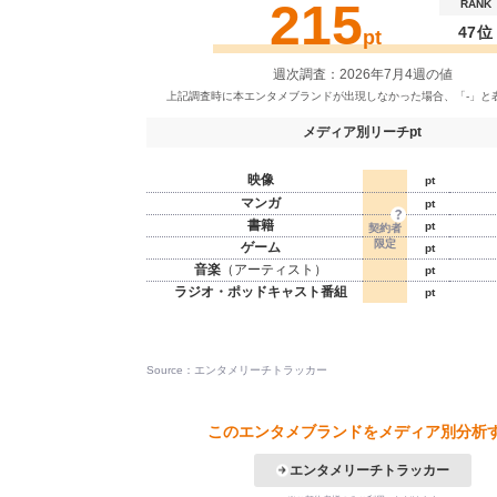
215
RANK
47位
pt
週次調査：2026年7月4週の値
メディア別リーチpt
映像
pt
マンガ
pt
書籍
pt
ゲーム
pt
音楽
（アーティスト）
pt
ラジオ・ポッドキャスト番組
pt
Source：エンタメリーチトラッカー
このエンタメブランドをメディア別分析
エンタメリーチトラッカー