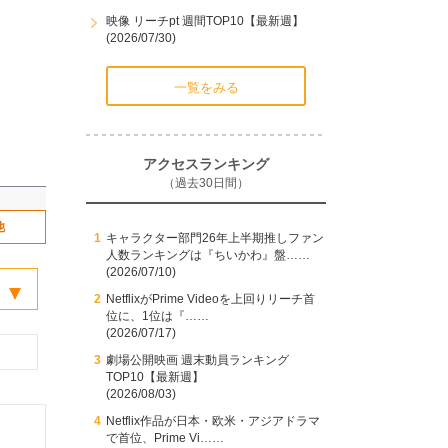
映像 リーチpt 週間TOP10【最新週】
(2026/07/30)
一覧をみる
アクセスランキング
（過去30日間）
他
キャラクター部門26年上半期推しファン
人数ランキングは『ちいかわ』盤……
(2026/07/10)
NetflixがPrime Videoを上回りリーチ首
位に、1位は『……
(2026/07/17)
劇場公開映画 週末動員ランキング
TOP10【最新週】
(2026/08/03)
Netflix作品が日本・欧米・アジアドラマ
で首位、Prime Vi……