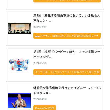
ティングの現在
第1回：変化する映画市場において、いま最も大
事なこと～...
2024/05/10
ユニバーサル、Netflixなどスタジオ幹部が語る映画マーケ
ティングの現在
第2回：映画『バービー』ほか、ファン主導マー
ケティング...
2024/05/09
クリエイター（インフルエンサー）時代のファン第一主義
継続的な作品供給を目指すディズニー ハリウッ
ドスタジオ...
2024/04/26
CinemaCon2024