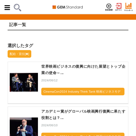
記事一覧
選択したタグ
配給・宣伝[
]
世界映画ビジネスの復興に向けた展望とトップ企
業の使命～...
2024/06/12
CinemaCon2024 Industry Think Tank 映画ビジネスモデ
ルは崩壊したのか？
アカデミー賞がグローバル映画興行復興に果たす
役割とは？...
2024/06/10