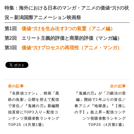
特集：海外における日本のマンガ・アニメの価値づけの状
況～新潟国際アニメーション映画祭
第1回
価値づけを生み出す3つの装置（アニメ編）
第2回 エリート主義的評価と商業的評価（マンガ編）
第3回
価値づけプロセスの再現性（アニメ・マンガ）
前の記事
次の記事
『名探偵コナン』、映画「黒
『鬼滅の刃』が「刀鍛冶の里
鉄の魚影」公開を控えて配信
編」開始で1年ぶりの首位／
で首位／『鬼滅の刃』新編開
春アニメ『地獄楽』『【推し
始直前にTOP3入り～配信コ
の子】』急上昇～配信コンテ
ンテンツ視聴者数ランキング
ンツ視聴者数ランキング
TOP20（4月第1週）
TOP20（4月第2週）