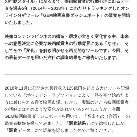
の行動スタイル」に至るまで、映画鑑賞者の行動心理に迫るデー
タを過去5年（2014年～2018年）にわたりトラッキングしたオン
ライン分析ツール「GEM映画白書ダッシュボード」の販売を開始
いたしました。
映像コンテンツビジネスの構造・環境が大きく変化する中、未来
への意思決定に必要な映画鑑賞者の行動背景にある「なぜ」、そ
してその「変化」を解き明かせる画期的なツールです。今回、そ
の最新データを用いた注目の調査結果をご報告いたします。
2018年11月に公開され興行収入125億円を超える大ヒットを記録
している『ボヘミアン・ラプソディ』により、熱を帯び始めたよ
うに感じられる音楽映画市場。しかし、実際のところ映画鑑賞者
の嗜好にはどのような変化が訪れているのでしょうか。今回、
GEM映画白書ダッシュボードを用いて、「音楽もの（洋画）」の
鑑賞者嗜好を探ってみました。
「調査結果」
にて総括したほか、
「調査データ」
にて詳細を記しましたのでご覧ください。