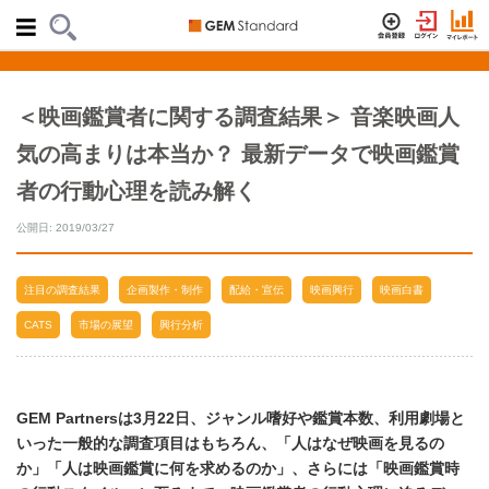
＜映画鑑賞者に関する調査結果＞ 音楽映画人
気の高まりは本当か？ 最新データで映画鑑賞
者の行動心理を読み解く
公開日: 2019/03/27
注目の調査結果
企画製作・制作
配給・宣伝
映画興行
映画白書
CATS
市場の展望
興行分析
GEM Partnersは3月22日、ジャンル嗜好や鑑賞本数、利用劇場と
いった一般的な調査項目はもちろん、「人はなぜ映画を見るの
か」「人は映画鑑賞に何を求めるのか」、さらには「映画鑑賞時