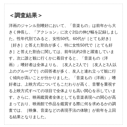
＜調査結果＞
洋画のジャンル別嗜好において、「音楽もの」は前年から大
きく伸長し、「アクション」に次ぐ2位の伸び幅を記録しまし
た。性年代別でみると、女性50代、60代が［とても好き］
［好き］と答えた割合が多く、特に女性50代で［とても好
き］と答えた割合に関しては、前年比約2倍と躍進していま
す。次に誰と観に行くかに着目すると、「音楽もの（洋
画）」嗜好者は全体よりも、［友人と2人で］［友人と3人以
上のグループで］の回答者が多く、友人と連れ立って観に行
く傾向が高いことが分かりました。「音楽もの（洋画）」嗜
好者は、上映方式についてもこだわりが高く、音響を重視す
る上映方式すべての項目で全体よりも高い関心を示していま
す。さらに、映画鑑賞者全体としても音楽表現への関心が高
まっており、映画館で作品を鑑賞する際に何を求めるかの調
査では、［映像、音楽などの表現手法の体験］が前年を上回
る結果となりました。