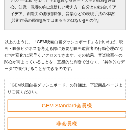
との”一体感”を楽しむもの][異なる世界・人生の体験][好奇
心、知識・教養の向上][新しい考え方・自分との出会い][ア
イデア、創造力の源泉][映像、音楽などの表現手法の体験]
[芸術作品の鑑賞][あてはまるものはない][その他]
以上のように、「GEM映画白書ダッシュボード」を用いれば、映
画・映像ビジネスを考える際に必要な映画鑑賞者の行動心理の“な
ぜ”や“変化”に素早くアクセスできます。その結果、音楽映画への
関心が高まっていることを、直感的な判断ではなく、 “具体的なデ
ータ”で裏付けることができるのです。
「GEM映画白書ダッシュボード」の詳細は、下記商品ページよ
りご覧ください。
GEM Standard会員様
非会員様