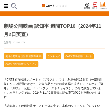
劇場公開映画 認知率 週間TOP10（2024年11
月2日実査）
公開日: 2024/11/06
劇場公開映画 認知率 週間TOP10
ランキング
CATS 市場概況レポート
CATS 作品別詳細オンライン
「CATS 市場概況レポート＋（プラス）」では、劇場公開12週前（一部8週
前）から公開週にかけて、対象作品がどの程度市場に浸透しているかを「認
知」「興味」「意欲」「FC（ファーストチョイス）」の軸で調査していま
す。本ラキングでは、2024年11月2日実査の認知率TOP10を発表いたしま
す。
「認知率」：映画観賞者（※）全体の中で、本作のタイトルを「知ってい