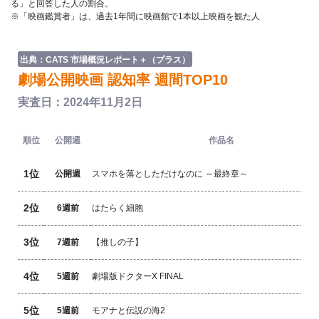
る」と回答した人の割合。
※「映画鑑賞者」は、過去1年間に映画館で1本以上映画を観た人
出典：CATS 市場概況レポート＋（プラス）
劇場公開映画 認知率 週間TOP10
実査日：2024年11月2日
順位
公開週
作品名
1位
公開週
スマホを落としただけなのに ～最終章～
2位
6週前
はたらく細胞
3位
7週前
【推しの子】
4位
5週前
劇場版ドクターX FINAL
5位
5週前
モアナと伝説の海2