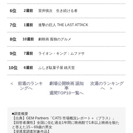
6位
2週前
室井慎次 生き続ける者
7位
1週前
進撃の巨人 THE LAST ATTACK
8位
10週前
劇映画 孤独のグルメ
9位
7週前
ライオン・キング：ムファサ
10位
6週前
ふしぎ駄菓子屋 銭天堂
＜ 前週のランキ
劇場公開映画 認知
次週のランキング
ングへ
率
へ ＞
週間TOP10一覧へ
■調査概要
【出典】GEM Partners「CATS 市場概況レポート＋（プラス）」
【回答者属性】全国に住む過去1年間に映画館で1本以上映画を観た
と答えた15～69歳の男女
【浸透度調査対象作品】