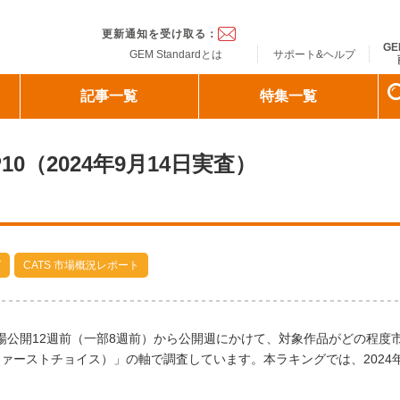
ndard
更新通知を受け取る：
GE
GEM Standardとは
サポート&ヘルプ
記事一覧
特集一覧
0（2024年9月14日実査）
グ
CATS 市場概況レポート
劇場公開12週前（一部8週前）から公開週にかけて、対象作品がどの程度
ァーストチョイス）」の軸で調査しています。本ラキングでは、2024年