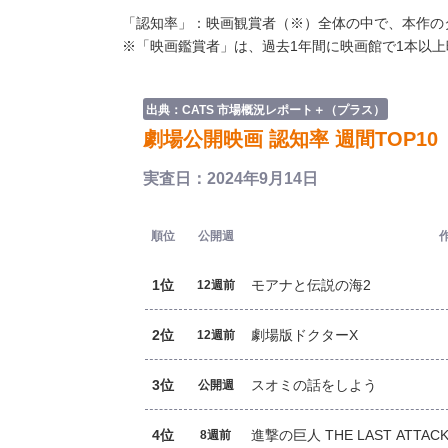
「認知率」：映画観賞者（※）全体の中で、本作の
※「映画鑑賞者」は、過去1年間に映画館で1本以
出典：CATS 市場概況レポート＋（プラス）
劇場公開映画 認知率 週間TOP10
実査日：2024年9月14日
順位
公開週
1位
モアナと伝説の海2
12週前
2位
劇場版ドクターX
12週前
3位
スオミの話をしよう
公開週
4位
進撃の巨人 THE LAST ATTAC
8週前