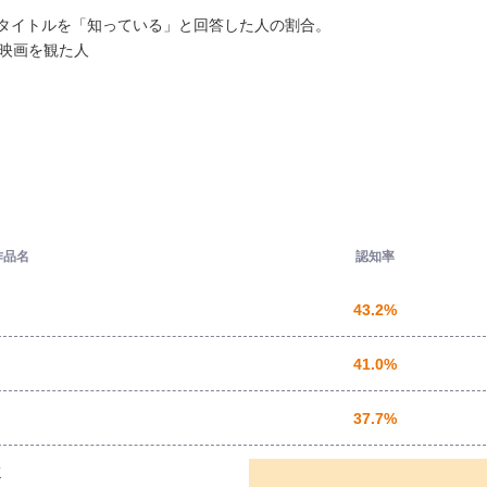
タイトルを「知っている」と回答した人の割合。
上映画を観た人
作品名
認知率
43.2%
41.0%
37.7%
K