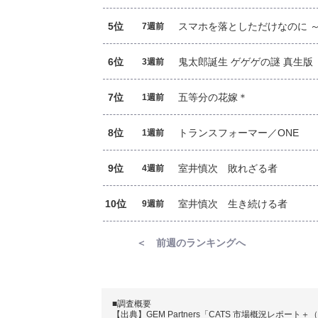
5位
スマホを落としただけなのに 
7週前
6位
鬼太郎誕生 ゲゲゲの謎 真生版
3週前
7位
五等分の花嫁＊
1週前
8位
トランスフォーマー／ONE
1週前
9位
室井慎次 敗れざる者
4週前
10位
室井慎次 生き続ける者
9週前
＜ 前週のランキングへ
■調査概要
【出典】GEM Partners「CATS 市場概況レポート