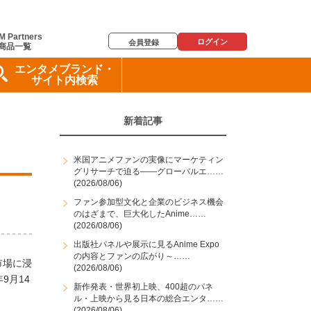
M Partners
ログイン
会員登録
商品一覧
エンタメブランド・
サイト内検索
新着記事
米国アニメファンの実像にマーケティン
グリサーチで迫る――グローバルエ……
(2026/08/06)
ファン参加型文化と企業のビジネス機会
のはざまで、巨大化したAnime……
(2026/08/06)
出版社パネルや展示に見るAnime Expo
の内容とファンの広がり～……
市場に浸
(2026/08/06)
9月14
新作発表・世界初上映、400超のパネ
ル・上映から見る日本の総合エンタ……
(2026/08/06)