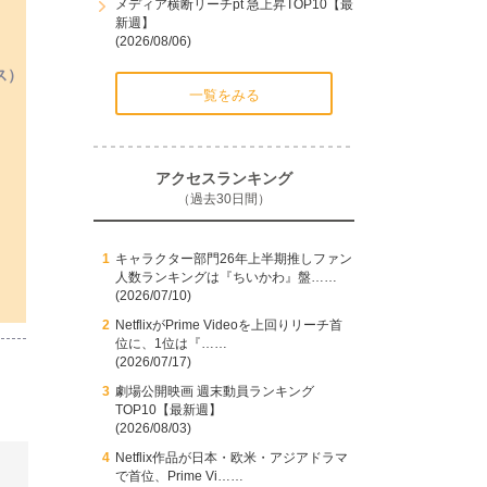
メディア横断リーチpt 急上昇TOP10【最
新週】
(2026/08/06)
ス）
一覧をみる
アクセスランキング
（過去30日間）
キャラクター部門26年上半期推しファン
人数ランキングは『ちいかわ』盤……
(2026/07/10)
NetflixがPrime Videoを上回りリーチ首
位に、1位は『……
(2026/07/17)
劇場公開映画 週末動員ランキング
TOP10【最新週】
(2026/08/03)
Netflix作品が日本・欧米・アジアドラマ
で首位、Prime Vi……