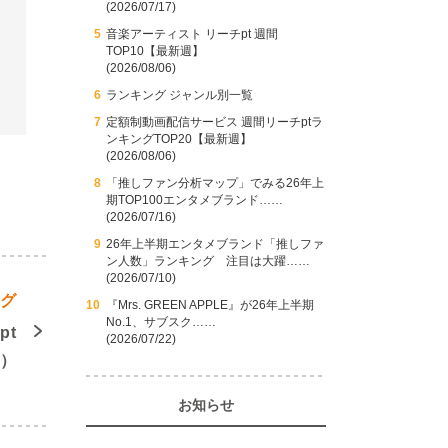
(2026/07/17)
音楽アーティスト リーチpt 週間
TOP10【最新週】
(2026/08/06)
ランキング ジャンル別一覧
定額制動画配信サービス 週間リーチptラ
ンキングTOP20【最新週】
(2026/08/06)
「推しファン分析マップ」でみる26年上
期TOP100エンタメブランド……
(2026/07/16)
26年上半期エンタメブランド「推しファ
ン人数」ランキング 注目は大躍……
(2026/07/10)
ング
『Mrs. GREEN APPLE』が26年上半期
No.1、サブスク……
pt
(2026/07/22)
週）
お知らせ