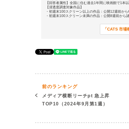
【回答者属性】全国に住む過去1年間に映画館で1本以
【浸透度調査対象作品】
・初週末100スクリーン以上の作品：公開12週前か
・初週末100スクリーン未満の作品：公開8週前から諸
「CATS 市
前のランキング
メディア横断リーチpt 急上昇
TOP10（2024年9月第1週）