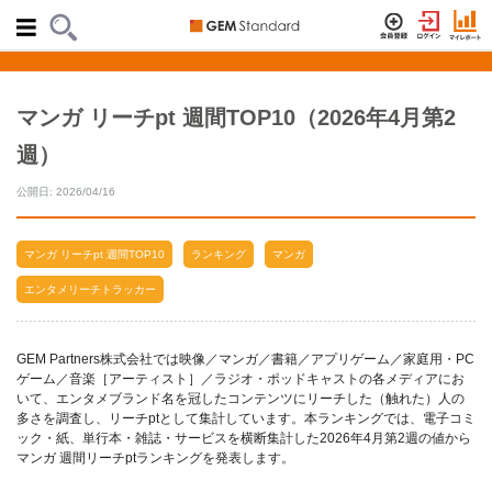
マンガ リーチpt 週間TOP10（2026年4月第2
週）
公開日: 2026/04/16
マンガ リーチpt 週間TOP10
ランキング
マンガ
エンタメリーチトラッカー
GEM Partners株式会社では映像／マンガ／書籍／アプリゲーム／家庭用・PC
ゲーム／音楽［アーティスト］／ラジオ・ポッドキャストの各メディアにお
いて、エンタメブランド名を冠したコンテンツにリーチした（触れた）人の
多さを調査し、リーチptとして集計しています。本ランキングでは、電子コミ
ック・紙、単行本・雑誌・サービスを横断集計した2026年4月第2週の値から
マンガ 週間リーチptランキングを発表します。