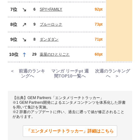
7位
6
SPY×FAMILY
92pt
8位
9
ブルーロック
73pt
9位
8
ダンダダン
71pt
10位
29
薬屋のひとりごと
60pt
＜ 前週のランキ
マンガ リーチpt 週
次週のランキング
ングへ
間TOP10一覧へ
へ ＞
【出典】GEM Partners「エンタメリーチトラッカー」
※1 GEM Partners開発によるエンタメコンテンツを体系化した辞書
を用いて集計を実施。
※2 辞書のアップデートに伴い、過去に遡って値が修正されること
があります。
「エンタメリーチトラッカー」詳細はこちら