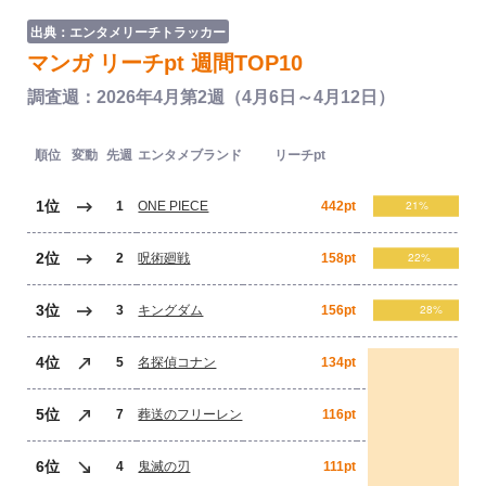
出典：エンタメリーチトラッカー
マンガ リーチpt 週間TOP10
調査週：2026年4月第2週（4月6日～4月12日）
順位
変動
先週
エンタメブランド
リーチpt
1位
1
ONE PIECE
442pt
2位
2
呪術廻戦
158pt
3位
3
キングダム
156pt
4位
5
名探偵コナン
134pt
5位
7
葬送のフリーレン
116pt
6位
4
鬼滅の刃
111pt