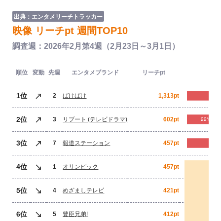
出典：エンタメリーチトラッカー
映像 リーチpt 週間TOP10
調査週：2026年2月第4週（2月23日～3月1日）
順位
変動
先週
エンタメブランド
リーチpt
1位
2
ばけばけ
1,313pt
2位
3
リブート (テレビドラマ)
602pt
3位
7
報道ステーション
457pt
4位
1
オリンピック
457pt
5位
4
めざましテレビ
421pt
6位
5
豊臣兄弟!
412pt