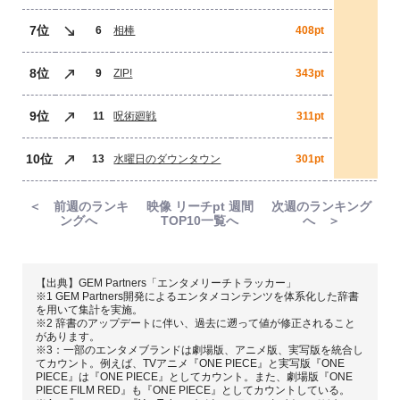
7位
6
相棒
408pt
8位
9
ZIP!
343pt
9位
11
呪術廻戦
311pt
10位
13
水曜日のダウンタウン
301pt
＜ 前週のランキ
映像 リーチpt 週間
次週のランキング
ングへ
TOP10一覧へ
へ ＞
【出典】GEM Partners「エンタメリーチトラッカー」
※1 GEM Partners開発によるエンタメコンテンツを体系化した辞書
を用いて集計を実施。
※2 辞書のアップデートに伴い、過去に遡って値が修正されること
があります。
※3：一部のエンタメブランドは劇場版、アニメ版、実写版を統合し
てカウント。例えば、TVアニメ『ONE PIECE』と実写版『ONE
PIECE』は『ONE PIECE』としてカウント。また、劇場版『ONE
PIECE FILM RED』も『ONE PIECE』としてカウントしている。