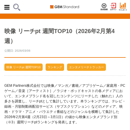
映像 リーチpt 週間TOP10（2026年2月第4
週）
公開日: 2026/03/06
映像 リーチpt 週間TOP10
ランキング
エンタメリーチトラッカー
GEM Partners株式会社では映像／マンガ／書籍／アプリゲーム／家庭用・PC
ゲーム／音楽［アーティスト］／ラジオ・ポッドキャストの各メディアにお
いて、エンタメブランド名を冠したコンテンツにリーチした（触れた）人の
多さを調査し、リーチptとして集計しています。本ランキングでは、テレビ・
録画・月額制動画配信サービス（サブスクリプション）などのメディア、映
画・ドラマ・アニメ・バラエティ番組などのジャンルを横断して集計した
2026年2月第4週（2月23日～3月1日）の値から映像エンタメブランド別
（※3）週間リーチptランキングを発表します。