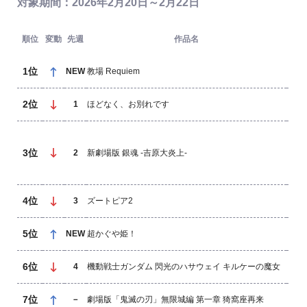
対象期間：2026年2月20日～2月22日
順位
変動
先週
作品名
1位
NEW
教場 Requiem
2位
1
ほどなく、お別れです
ワ
ム
3位
ン
2
新劇場版 銀魂 -吉原大炎上-
ワ
4位
3
ズートピア2
5位
NEW
超かぐや姫！
バ
6位
4
機動戦士ガンダム 閃光のハサウェイ キルケーの魔女
7位
東
－
劇場版「鬼滅の刃」無限城編 第一章 猗窩座再来