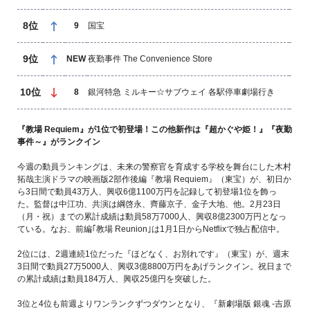
8位
9
国宝
9位
NEW
夜勤事件 The Convenience Store
バ
10位
8
銀河特急 ミルキー☆サブウェイ 各駅停車劇場行き
『教場 Requiem』が1位で初登場！この他新作は『超かぐや姫！』『夜勤
事件～』がランクイン
今週の動員ランキングは、未来の警察官を育成する学校を舞台にした木村
拓哉主演ドラマの映画版2部作後編『教場 Requiem』（東宝）が、初日か
ら3日間で動員43万人、興収6億1100万円を記録して初登場1位を飾っ
た。監督は中江功、共演は綱啓永、齊藤京子、金子大地、他。2月23日
（月・祝）までの累計成績は動員58万7000人、興収8億2300万円となっ
ている。なお、前編｢教場 Reunion｣は1月1日からNetflixで独占配信中。
2位には、2週連続1位だった『ほどなく、お別れです』（東宝）が、週末
3日間で動員27万5000人、興収3億8800万円をあげランクイン。祝日まで
の累計成績は動員184万人、興収25億円を突破した。
3位と4位も前週よりワンランクずつダウンとなり、『新劇場版 銀魂 -吉原