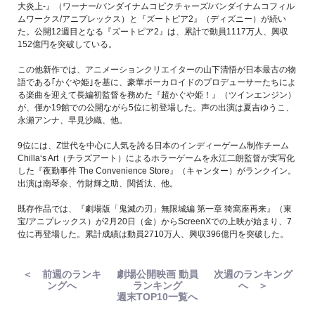
大炎上-』（ワーナー/バンダイナムコピクチャーズ/バンダイナムコフィル
ムワークス/アニプレックス）と『ズートピア2』（ディズニー）が続い
た。公開12週目となる『ズートピア2』は、累計で動員1117万人、興収
152億円を突破している。
この他新作では、アニメーションクリエイターの山下清悟が日本最古の物
語である｢かぐや姫｣を基に、豪華ボーカロイドのプロデューサーたちによ
る楽曲を迎えて長編初監督を務めた『超かぐや姫！』（ツインエンジン）
が、僅か19館での公開ながら5位に初登場した。声の出演は夏吉ゆうこ、
永瀬アンナ、早見沙織、他。
9位には、Z世代を中心に人気を誇る日本のインディーゲーム制作チーム
Chilla‘s Art（チラズアート）によるホラーゲームを永江二朗監督が実写化
した『夜勤事件 The Convenience Store』（キャンター）がランクイン。
出演は南琴奈、竹財輝之助、関哲汰、他。
既存作品では、『劇場版「鬼滅の刃」無限城編 第一章 猗窩座再来』（東
宝/アニプレックス）が2月20日（金）からScreenXでの上映が始まり、7
位に再登場した。累計成績は動員2710万人、興収396億円を突破した。
＜ 前週のランキ
劇場公開映画 動員
次週のランキング
ングへ
ランキング
へ ＞
週末TOP10一覧へ