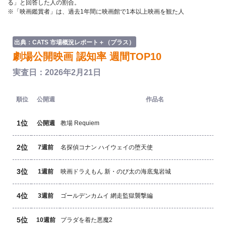
る」と回答した人の割合。
※「映画鑑賞者」は、過去1年間に映画館で1本以上映画を観た人
出典：CATS 市場概況レポート＋（プラス）
劇場公開映画 認知率 週間TOP10
実査日：2026年2月21日
順位
公開週
作品名
1位
公開週
教場 Requiem
2位
7週前
名探偵コナン ハイウェイの堕天使
3位
1週前
映画ドラえもん 新・のび太の海底鬼岩城
4位
3週前
ゴールデンカムイ 網走監獄襲撃編
5位
10週前
プラダを着た悪魔2