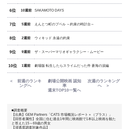
6位
10週前
SAKAMOTO DAYS
7位
5週前
えんとつ町のプペル ～約束の時計台～
8位
2週前
ウィキッド 永遠の約束
9位
9週前
ザ・スーパーマリオギャラクシー・ムービー
10位
1週前
劇場版 転生したらスライムだった件 蒼海の涙編
＜ 前週のランキ
劇場公開映画 認知
次週のランキング
ングへ
率
へ ＞
週末TOP10一覧へ
■調査概要
【出典】GEM Partners「CATS 市場概況レポート＋（プラス）」
【回答者属性】全国に住む過去1年間に映画館で1本以上映画を観た
と答えた15～69歳の男女
【浸透度調査対象作品】