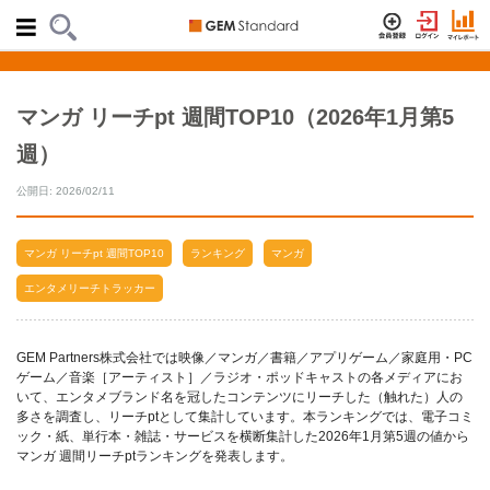
マンガ リーチpt 週間TOP10（2026年1月第5
週）
公開日: 2026/02/11
マンガ リーチpt 週間TOP10
ランキング
マンガ
エンタメリーチトラッカー
GEM Partners株式会社では映像／マンガ／書籍／アプリゲーム／家庭用・PC
ゲーム／音楽［アーティスト］／ラジオ・ポッドキャストの各メディアにお
いて、エンタメブランド名を冠したコンテンツにリーチした（触れた）人の
多さを調査し、リーチptとして集計しています。本ランキングでは、電子コミ
ック・紙、単行本・雑誌・サービスを横断集計した2026年1月第5週の値から
マンガ 週間リーチptランキングを発表します。