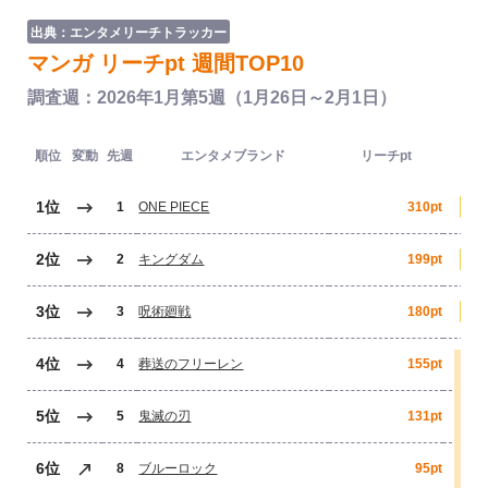
出典：エンタメリーチトラッカー
マンガ リーチpt 週間TOP10
調査週：2026年1月第5週（1月26日～2月1日）
順位
変動
先週
エンタメブランド
リーチpt
1位
1
ONE PIECE
310pt
2位
2
キングダム
199pt
3位
3
呪術廻戦
180pt
4位
4
葬送のフリーレン
155pt
5位
5
鬼滅の刃
131pt
6位
8
ブルーロック
95pt