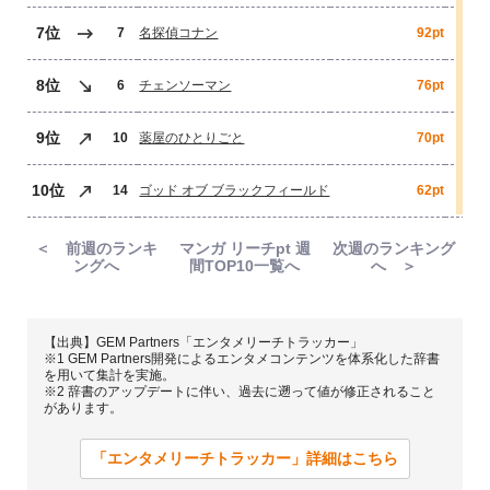
7位
7
名探偵コナン
92pt
8位
6
チェンソーマン
76pt
9位
10
薬屋のひとりごと
70pt
10位
14
ゴッド オブ ブラックフィールド
62pt
＜ 前週のランキ
マンガ リーチpt 週
次週のランキング
ングへ
間TOP10一覧へ
へ ＞
【出典】GEM Partners「エンタメリーチトラッカー」
※1 GEM Partners開発によるエンタメコンテンツを体系化した辞書
を用いて集計を実施。
※2 辞書のアップデートに伴い、過去に遡って値が修正されること
があります。
「エンタメリーチトラッカー」詳細はこちら